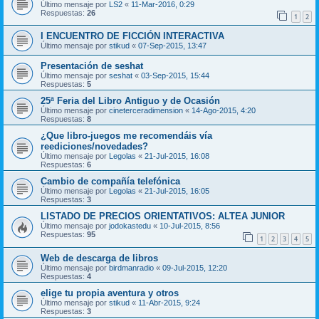
Último mensaje por
LS2
«
11-Mar-2016, 0:29
Respuestas:
26
1
2
I ENCUENTRO DE FICCIÓN INTERACTIVA
Último mensaje por
stikud
«
07-Sep-2015, 13:47
Presentación de seshat
Último mensaje por
seshat
«
03-Sep-2015, 15:44
Respuestas:
5
25ª Feria del Libro Antiguo y de Ocasión
Último mensaje por
cineterceradimension
«
14-Ago-2015, 4:20
Respuestas:
8
¿Que libro-juegos me recomendáis vía
reediciones/novedades?
Último mensaje por
Legolas
«
21-Jul-2015, 16:08
Respuestas:
6
Cambio de compañía telefónica
Último mensaje por
Legolas
«
21-Jul-2015, 16:05
Respuestas:
3
LISTADO DE PRECIOS ORIENTATIVOS: ALTEA JUNIOR
Último mensaje por
jodokastedu
«
10-Jul-2015, 8:56
Respuestas:
95
1
2
3
4
5
Web de descarga de libros
Último mensaje por
birdmanradio
«
09-Jul-2015, 12:20
Respuestas:
4
elige tu propia aventura y otros
Último mensaje por
stikud
«
11-Abr-2015, 9:24
Respuestas:
3