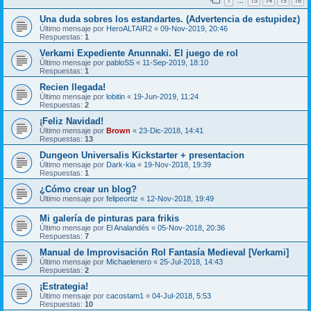
1
13
14
15
16
…
Una duda sobres los estandartes. (Advertencia de estupidez)
Último mensaje por
HeroALTAIR2
«
09-Nov-2019, 20:46
Respuestas:
1
Verkami Expediente Anunnaki. El juego de rol
Último mensaje por
pabloSS
«
11-Sep-2019, 18:10
Respuestas:
1
Recien llegada!
Último mensaje por
lobitin
«
19-Jun-2019, 11:24
Respuestas:
2
¡Feliz Navidad!
Último mensaje por
Brown
«
23-Dic-2018, 14:41
Respuestas:
13
Dungeon Universalis Kickstarter + presentacion
Último mensaje por
Dark-kia
«
19-Nov-2018, 19:39
Respuestas:
1
¿Cómo crear un blog?
Último mensaje por
felipeortiz
«
12-Nov-2018, 19:49
Mi galería de pinturas para frikis
Último mensaje por
El Analandés
«
05-Nov-2018, 20:36
Respuestas:
7
Manual de Improvisación Rol Fantasía Medieval [Verkami]
Último mensaje por
Michaelenero
«
25-Jul-2018, 14:43
Respuestas:
2
¡Estrategia!
Último mensaje por
cacostam1
«
04-Jul-2018, 5:53
Respuestas:
10