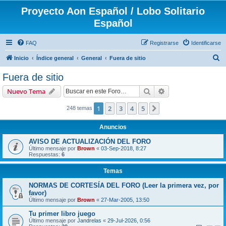
Proyecto Aon Español / Lobo Solitario
Español
FAQ
Registrarse
Identificarse
B
Inicio
Índice general
General
Fuera de sitio
u
Fuera de sitio
s
Buscar
Búsqueda avanzad
Nuevo Tema
c
a
1
2
3
4
5
Siguiente
248 temas
r
Anuncios
AVISO DE ACTUALIZACIÓN DEL FORO
Último mensaje por
Brown
«
03-Sep-2018, 8:27
Respuestas:
6
Temas
NORMAS DE CORTESÍA DEL FORO (Leer la primera vez, por
favor)
Último mensaje por
Brown
«
27-Mar-2005, 13:50
Tu primer libro juego
Último mensaje por
Jandrelas
«
29-Jul-2026, 0:56