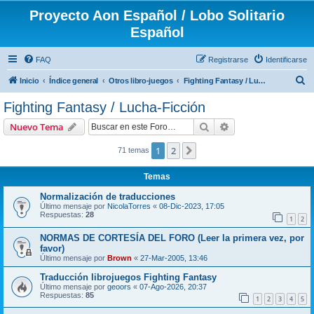
Proyecto Aon Español / Lobo Solitario
Español
FAQ
Registrarse
Identificarse
B
Inicio
Índice general
Otros libro-juegos
Fighting Fantasy / Lucha-Ficción
u
Fighting Fantasy / Lucha-Ficción
s
Buscar
Búsqueda avanzad
Nuevo Tema
c
a
1
2
Siguiente
71 temas
r
Temas
Normalización de traducciones
Último mensaje por
NicolaTorres
«
08-Dic-2023, 17:05
Respuestas:
28
1
2
NORMAS DE CORTESÍA DEL FORO (Leer la primera vez, por
favor)
Último mensaje por
Brown
«
27-Mar-2005, 13:46
Traducción librojuegos Fighting Fantasy
Último mensaje por
geoors
«
07-Ago-2026, 20:37
Respuestas:
85
1
2
3
4
5