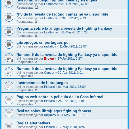
Nuevo libro juego Fighting Fatansy en ingles
Último mensaje por
Lasthome
«
01-Oct-2012, 4:00
Respuestas:
13
Nº9 de la revista de Figting Fantazine ya disponible
Último mensaje por
Lasthome
«
20-Jul-2012, 2:13
Respuestas:
2
Pregunta sobre la antigua revista de Fighting Fantasy
Último mensaje por
Lasthome
«
11-May-2012, 3:27
Respuestas:
8
Librojuegos en portugues pdf
Último mensaje por
radjabov
«
11-Sep-2011, 12:07
Numero 6 de la revista de fighting Fantasy ya disponible
Último mensaje por
Brown
«
17-Jul-2011, 8:27
Respuestas:
2
Numero 5 de la revista de fighting Fantasy ya disponible
Último mensaje por
Censor
«
30-Abr-2011, 1:01
Respuestas:
1
Ilustraciones de Librojuegos
Último mensaje por
Pichard
«
01-Mar-2011, 13:00
Respuestas:
2
Pagina web sobre la pelicula de La Casa Infernal
Último mensaje por
Pichard
«
28-Feb-2011, 0:49
Respuestas:
1
Revista sobre librojuegos fighting fantasy
Último mensaje por
radjabov
«
23-May-2010, 13:21
Reglas alternativas
Último mensaje por
Pichard
«
17-May-2010, 10:49