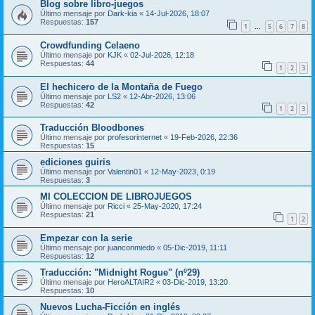
Blog sobre libro-juegos
Último mensaje por
Dark-kia
«
14-Jul-2026, 18:07
Respuestas:
157
1
5
6
7
8
…
Crowdfunding Celaeno
Último mensaje por
KJK
«
02-Jul-2026, 12:18
Respuestas:
44
1
2
3
El hechicero de la Montaña de Fuego
Último mensaje por
LS2
«
12-Abr-2026, 13:06
Respuestas:
42
1
2
3
Traducción Bloodbones
Último mensaje por
profesorinternet
«
19-Feb-2026, 22:36
Respuestas:
15
ediciones guiris
Último mensaje por
Valentin01
«
12-May-2023, 0:19
Respuestas:
3
MI COLECCION DE LIBROJUEGOS
Último mensaje por
Ricci
«
25-May-2020, 17:24
Respuestas:
21
1
2
Empezar con la serie
Último mensaje por
juanconmiedo
«
05-Dic-2019, 11:11
Respuestas:
12
Traducción: "Midnight Rogue" (nº29)
Último mensaje por
HeroALTAIR2
«
03-Dic-2019, 13:20
Respuestas:
10
Nuevos Lucha-Ficción en inglés