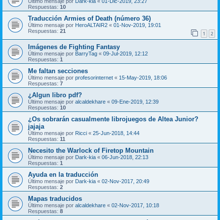
Último mensaje por
Dark-kia
«
01-Dic-2019, 23:27
Respuestas:
10
Traducción Armies of Death (número 36)
Último mensaje por
HeroALTAIR2
«
01-Nov-2019, 19:01
Respuestas:
21
1
2
Imágenes de Fighting Fantasy
Último mensaje por
BarryTag
«
09-Jul-2019, 12:12
Respuestas:
1
Me faltan secciones
Último mensaje por
profesorinternet
«
15-May-2019, 18:06
Respuestas:
7
¿Algun libro pdf?
Último mensaje por
alcaldekhare
«
09-Ene-2019, 12:39
Respuestas:
10
¿Os sobrarán casualmente librojuegos de Altea Junior?
jajaja
Último mensaje por
Ricci
«
25-Jun-2018, 14:44
Respuestas:
11
Necesito the Warlock of Firetop Mountain
Último mensaje por
Dark-kia
«
06-Jun-2018, 22:13
Respuestas:
1
Ayuda en la traducción
Último mensaje por
Dark-kia
«
02-Nov-2017, 20:49
Respuestas:
2
Mapas traducidos
Último mensaje por
alcaldekhare
«
02-Nov-2017, 10:18
Respuestas:
8