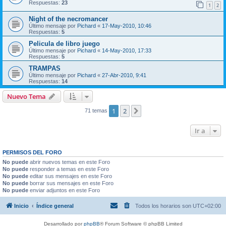
Respuestas:
23
1
2
Night of the necromancer
Último mensaje por
Pichard
«
17-May-2010, 10:46
Respuestas:
5
Pelicula de libro juego
Último mensaje por
Pichard
«
14-May-2010, 17:33
Respuestas:
5
TRAMPAS
Último mensaje por
Pichard
«
27-Abr-2010, 9:41
Respuestas:
14
Nuevo Tema
1
2
Siguiente
71 temas
Ir a
PERMISOS DEL FORO
No puede
abrir nuevos temas en este Foro
No puede
responder a temas en este Foro
No puede
editar sus mensajes en este Foro
No puede
borrar sus mensajes en este Foro
No puede
enviar adjuntos en este Foro
Inicio
Índice general
Todos los horarios son
UTC+02:00
Desarrollado por
phpBB
® Forum Software © phpBB Limited