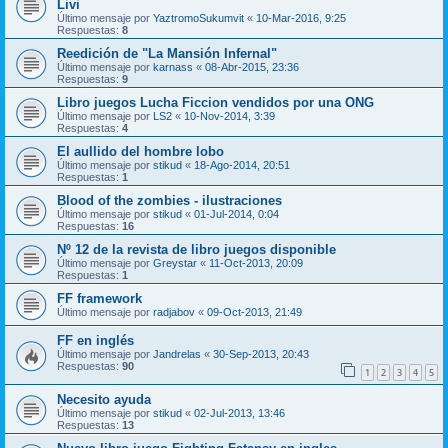
Livi
Último mensaje por
YaztromoSukumvit
«
10-Mar-2016, 9:25
Respuestas:
8
Reedición de "La Mansión Infernal"
Último mensaje por
karnass
«
08-Abr-2015, 23:36
Respuestas:
9
Libro juegos Lucha Ficcion vendidos por una ONG
Último mensaje por
LS2
«
10-Nov-2014, 3:39
Respuestas:
4
El aullido del hombre lobo
Último mensaje por
stikud
«
18-Ago-2014, 20:51
Respuestas:
1
Blood of the zombies - ilustraciones
Último mensaje por
stikud
«
01-Jul-2014, 0:04
Respuestas:
16
Nº 12 de la revista de libro juegos disponible
Último mensaje por
Greystar
«
11-Oct-2013, 20:09
Respuestas:
1
FF framework
Último mensaje por
radjabov
«
09-Oct-2013, 21:49
FF en inglés
Último mensaje por
Jandrelas
«
30-Sep-2013, 20:43
Respuestas:
90
1
2
3
4
5
Necesito ayuda
Último mensaje por
stikud
«
02-Jul-2013, 13:46
Respuestas:
13