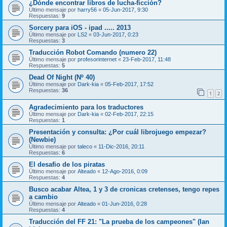
¿Dónde encontrar libros de lucha-ficción?
Último mensaje por
harry56
«
05-Jun-2017, 9:30
Respuestas:
9
Sorcery para iOS - ipad ..... 2013
Último mensaje por
LS2
«
03-Jun-2017, 0:23
Respuestas:
3
Traducción Robot Comando (numero 22)
Último mensaje por
profesorinternet
«
23-Feb-2017, 11:48
Respuestas:
5
Dead Of Night (Nº 40)
Último mensaje por
Dark-kia
«
05-Feb-2017, 17:52
Respuestas:
36
1
2
Agradecimiento para los traductores
Último mensaje por
Dark-kia
«
02-Feb-2017, 22:15
Respuestas:
1
Presentación y consulta: ¿Por cuál librojuego empezar?
(Newbie)
Último mensaje por
taleco
«
11-Dic-2016, 20:11
Respuestas:
6
El desafio de los piratas
Último mensaje por
Alteado
«
12-Ago-2016, 0:09
Respuestas:
4
Busco acabar Altea, 1 y 3 de cronicas cretenses, tengo repes
a cambio
Último mensaje por
Alteado
«
01-Jun-2016, 0:28
Respuestas:
4
Traducción del FF 21: "La prueba de los campeones" (Ian