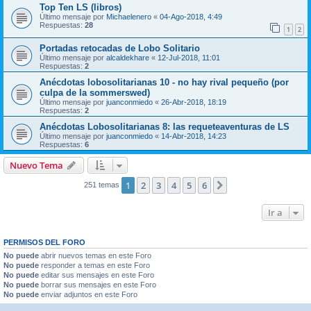
Top Ten LS (libros)
Último mensaje por
Michaelenero
«
04-Ago-2018, 4:49
Respuestas:
28
1
2
Portadas retocadas de Lobo Solitario
Último mensaje por
alcaldekhare
«
12-Jul-2018, 11:01
Respuestas:
2
Anécdotas lobosolitarianas 10 - no hay rival pequeño (por
culpa de la sommerswed)
Último mensaje por
juanconmiedo
«
26-Abr-2018, 18:19
Respuestas:
2
Anécdotas Lobosolitarianas 8: las requeteaventuras de LS
Último mensaje por
juanconmiedo
«
14-Abr-2018, 14:23
Respuestas:
6
Nuevo Tema
1
2
3
4
5
6
Siguiente
251 temas
Ir a
PERMISOS DEL FORO
No puede
abrir nuevos temas en este Foro
No puede
responder a temas en este Foro
No puede
editar sus mensajes en este Foro
No puede
borrar sus mensajes en este Foro
No puede
enviar adjuntos en este Foro