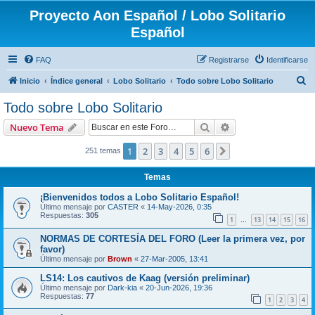
Proyecto Aon Español / Lobo Solitario
Español
FAQ
Registrarse
Identificarse
B
Inicio
Índice general
Lobo Solitario
Todo sobre Lobo Solitario
u
Todo sobre Lobo Solitario
s
Buscar
Búsqueda avanzad
Nuevo Tema
c
a
1
2
3
4
5
6
Siguiente
251 temas
r
Temas
¡Bienvenidos todos a Lobo Solitario Español!
Último mensaje por
CASTER
«
14-May-2026, 0:35
Respuestas:
305
1
13
14
15
16
…
NORMAS DE CORTESÍA DEL FORO (Leer la primera vez, por
favor)
Último mensaje por
Brown
«
27-Mar-2005, 13:41
LS14: Los cautivos de Kaag (versión preliminar)
Último mensaje por
Dark-kia
«
20-Jun-2026, 19:36
Respuestas:
77
1
2
3
4