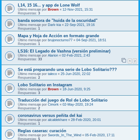
L14, 15 16... y app de Lone Wolf
Último mensaje por
Brown
«
12-Nov-2021, 15:31
Respuestas:
3
banda sonora de "huida de la oscuridad"
Último mensaje por
Dark-kia
«
22-Sep-2021, 19:16
Respuestas:
1
Mapa y Hoja de Acción en formato grande
Último mensaje por
brujonocturno77
«
04-Sep-2021, 18:51
Respuestas:
1
LS16: El Legado de Vashna (versión preliminar)
Último mensaje por
Alarion
«
02-Feb-2021, 2:43
Respuestas:
33
1
2
Se está preparando una serie de Lobo Solitario???
Último mensaje por
taleco
«
25-Jun-2020, 22:02
Respuestas:
2
Lobo Solitario en Instagram
Último mensaje por
Brown
«
18-Jun-2020, 9:25
Respuestas:
3
Traducción del juego de Rol de Lobo Solitario
Último mensaje por
Cimork
«
02-May-2020, 19:24
Respuestas:
2
coronavirus versus peñita del kai
Último mensaje por
alcaldekhare
«
28-Feb-2020, 20:01
Respuestas:
1
Reglas caseras: curación
Último mensaje por
Swords_In_The_Wind
«
05-Feb-2020, 17:11
Respuestas:
5