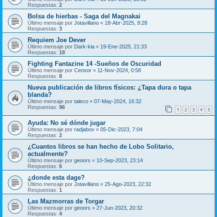
Respuestas:
2
Bolsa de hierbas - Saga del Magnakai
Último mensaje por
Jotavillano
«
18-Abr-2025, 9:28
Respuestas:
3
Requiem Joe Dever
Último mensaje por
Dark-kia
«
19-Ene-2025, 21:33
Respuestas:
18
Fighting Fantazine 14 -Sueños de Oscuridad
Último mensaje por
Censor
«
11-Nov-2024, 0:58
Respuestas:
8
Nueva publicación de libros físicos: ¿Tapa dura o tapa
blanda?
Último mensaje por
taleco
«
07-May-2024, 16:32
Respuestas:
96
1
2
3
4
5
Ayuda: No sé dónde jugar
Último mensaje por
radjabov
«
05-Dic-2023, 7:04
Respuestas:
2
¿Cuantos libros se han hecho de Lobo Solitario,
actualmente?
Último mensaje por
geoors
«
10-Sep-2023, 23:14
Respuestas:
6
¿donde esta dage?
Último mensaje por
Jotavillano
«
25-Ago-2023, 22:32
Respuestas:
1
Las Mazmorras de Torgar
Último mensaje por
geoors
«
27-Jun-2023, 20:32
Respuestas:
4