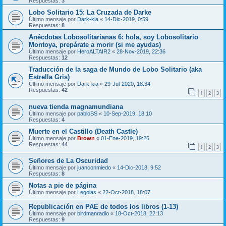
Respuestas:
3
Lobo Solitario 15: La Cruzada de Darke
Último mensaje por
Dark-kia
«
14-Dic-2019, 0:59
Respuestas:
8
Anécdotas Lobosolitarianas 6: hola, soy Lobosolitario
Montoya, prepárate a morir (si me ayudas)
Último mensaje por
HeroALTAIR2
«
28-Nov-2019, 22:36
Respuestas:
12
Traducción de la saga de Mundo de Lobo Solitario (aka
Estrella Gris)
Último mensaje por
Dark-kia
«
29-Jul-2020, 18:34
Respuestas:
42
1
2
3
nueva tienda magnamundiana
Último mensaje por
pabloSS
«
10-Sep-2019, 18:10
Respuestas:
4
Muerte en el Castillo (Death Castle)
Último mensaje por
Brown
«
01-Ene-2019, 19:26
Respuestas:
44
1
2
3
Señores de La Oscuridad
Último mensaje por
juanconmiedo
«
14-Dic-2018, 9:52
Respuestas:
8
Notas a pie de página
Último mensaje por
Legolas
«
22-Oct-2018, 18:07
Republicación en PAE de todos los libros (1-13)
Último mensaje por
birdmanradio
«
18-Oct-2018, 22:13
Respuestas:
9