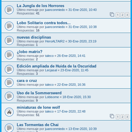
La Jungla de los Horrores
Último mensaje por
juanconmiedo
«
31-Ene-2020, 10:40
Respuestas:
41
1
2
3
Lobo Solitario contra todos...
Último mensaje por
juanconmiedo
«
31-Ene-2020, 10:38
Respuestas:
16
nuevas disciplinas
Último mensaje por
HeroALTAIR2
«
30-Ene-2020, 23:19
Respuestas:
1
¿lobo matrix?
Último mensaje por
taleco
«
26-Ene-2020, 14:41
Respuestas:
2
Edición ampliada de Huida de la Oscuridad
Último mensaje por
Lecjasal
«
23-Ene-2020, 11:45
Respuestas:
3
cara o cruz
Último mensaje por
taleco
«
22-Ene-2020, 16:36
Uso de la Sommerswerd
Último mensaje por
Lobisome
«
18-Ene-2020, 15:30
Respuestas:
9
miniaturas de lone wolf
Último mensaje por
taleco
«
17-Ene-2020, 22:48
Respuestas:
51
1
2
3
Las Tormentas de Chai
Último mensaje por
juanconmiedo
«
13-Ene-2020, 10:39