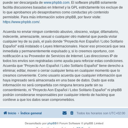
puede ser descargada de
www.phpbb.com
. El software phpBB solamente
facilita discusiones basadas en Internet y la GPL estrictamente los excluye de
lo que aprobamos y/o desaprobamos como conductas y/o contenido
permisible. Para más información sobre phpBB, por favor visite:
https://www.phpbb.com/
.
Acuerda no enviar ningun contenido abusivo, obsceno, vulgar, difamatorio,
indecente, amenazante, sexual o cualquier otro material que pueda violar
cualquier ley de su país, el país donde “Proyecto Aon Español / Lobo Solitario
Español” está instalado o Leyes Internacionales. Hacer eso provocará que sea
inmediata y permanentemente expulsado y, si lo creemos oportuno, con
notificación a su Proveedor de Servicios de Internet. Las direcciones IP de
todos los envíos son registradas como ayuda para reforzar estas condiciones.
Acuerda que “Proyecto Aon Español / Lobo Solitario Español” tiene derecho a
eliminar, editar, mover o cerrar cualquier tema en cualquier momento que lo
creamos conveniente. Como usuario acuerda que cualquier información que
haya ingresado será almacenada en una base de datos. Dado que esta
información no será compartida con ninguna tercera parte sin su
consentimiento, ni “Proyecto Aon Español / Lobo Solitario Español” ni phpBB
podrán considerarse responsables por cualquier intento de hacking que
conlleve a que los datos sean comprometidos.
Inicio
Índice general
Todos los horarios son
UTC+02:00
Desarrollado por
phpBB
® Forum Software © phpBB Limited