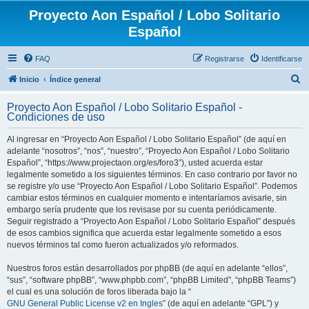
Proyecto Aon Español / Lobo Solitario
Español
FAQ
Registrarse
Identificarse
B
Inicio
Índice general
u
Proyecto Aon Español / Lobo Solitario Español -
s
Condiciones de uso
c
Al ingresar en “Proyecto Aon Español / Lobo Solitario Español” (de aquí en
a
adelante “nosotros”, “nos”, “nuestro”, “Proyecto Aon Español / Lobo Solitario
r
Español”, “https://www.projectaon.org/es/foro3”), usted acuerda estar
legalmente sometido a los siguientes términos. En caso contrario por favor no
se registre y/o use “Proyecto Aon Español / Lobo Solitario Español”. Podemos
cambiar estos términos en cualquier momento e intentaríamos avisarle, sin
embargo sería prudente que los revisase por su cuenta periódicamente.
Seguir registrado a “Proyecto Aon Español / Lobo Solitario Español” después
de esos cambios significa que acuerda estar legalmente sometido a esos
nuevos términos tal como fueron actualizados y/o reformados.
Nuestros foros están desarrollados por phpBB (de aquí en adelante “ellos”,
“sus”, “software phpBB”, “www.phpbb.com”, “phpBB Limited”, “phpBB Teams”)
el cual es una solución de foros liberada bajo la “
GNU General Public License v2 en Ingles
” (de aquí en adelante “GPL”) y