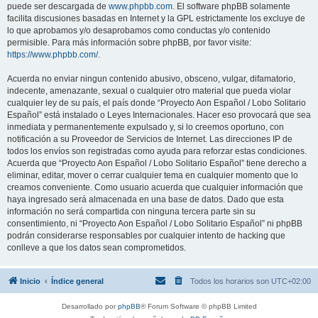
puede ser descargada de
www.phpbb.com
. El software phpBB solamente
facilita discusiones basadas en Internet y la GPL estrictamente los excluye de
lo que aprobamos y/o desaprobamos como conductas y/o contenido
permisible. Para más información sobre phpBB, por favor visite:
https://www.phpbb.com/
.
Acuerda no enviar ningun contenido abusivo, obsceno, vulgar, difamatorio,
indecente, amenazante, sexual o cualquier otro material que pueda violar
cualquier ley de su país, el país donde “Proyecto Aon Español / Lobo Solitario
Español” está instalado o Leyes Internacionales. Hacer eso provocará que sea
inmediata y permanentemente expulsado y, si lo creemos oportuno, con
notificación a su Proveedor de Servicios de Internet. Las direcciones IP de
todos los envíos son registradas como ayuda para reforzar estas condiciones.
Acuerda que “Proyecto Aon Español / Lobo Solitario Español” tiene derecho a
eliminar, editar, mover o cerrar cualquier tema en cualquier momento que lo
creamos conveniente. Como usuario acuerda que cualquier información que
haya ingresado será almacenada en una base de datos. Dado que esta
información no será compartida con ninguna tercera parte sin su
consentimiento, ni “Proyecto Aon Español / Lobo Solitario Español” ni phpBB
podrán considerarse responsables por cualquier intento de hacking que
conlleve a que los datos sean comprometidos.
Inicio
Índice general
Todos los horarios son
UTC+02:00
Desarrollado por
phpBB
® Forum Software © phpBB Limited