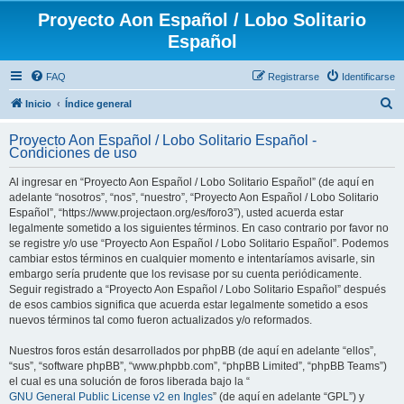
Proyecto Aon Español / Lobo Solitario
Español
FAQ
Registrarse
Identificarse
B
Inicio
Índice general
u
Proyecto Aon Español / Lobo Solitario Español -
s
Condiciones de uso
c
Al ingresar en “Proyecto Aon Español / Lobo Solitario Español” (de aquí en
a
adelante “nosotros”, “nos”, “nuestro”, “Proyecto Aon Español / Lobo Solitario
r
Español”, “https://www.projectaon.org/es/foro3”), usted acuerda estar
legalmente sometido a los siguientes términos. En caso contrario por favor no
se registre y/o use “Proyecto Aon Español / Lobo Solitario Español”. Podemos
cambiar estos términos en cualquier momento e intentaríamos avisarle, sin
embargo sería prudente que los revisase por su cuenta periódicamente.
Seguir registrado a “Proyecto Aon Español / Lobo Solitario Español” después
de esos cambios significa que acuerda estar legalmente sometido a esos
nuevos términos tal como fueron actualizados y/o reformados.
Nuestros foros están desarrollados por phpBB (de aquí en adelante “ellos”,
“sus”, “software phpBB”, “www.phpbb.com”, “phpBB Limited”, “phpBB Teams”)
el cual es una solución de foros liberada bajo la “
GNU General Public License v2 en Ingles
” (de aquí en adelante “GPL”) y