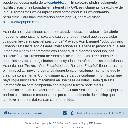
puede ser descargada de
www.phpbb.com
. El software phpBB solamente
facilita discusiones basadas en Internet y la GPL estrictamente los excluye de
lo que aprobamos y/o desaprobamos como conductas y/o contenido
permisible. Para más información sobre phpBB, por favor visite:
https://www.phpbb.com/
.
Acuerda no enviar ningun contenido abusivo, obsceno, vulgar, difamatorio,
indecente, amenazante, sexual o cualquier otro material que pueda violar
cualquier ley de su país, el país donde “Proyecto Aon Español / Lobo Solitario
Español” está instalado o Leyes Internacionales. Hacer eso provocará que sea
inmediata y permanentemente expulsado y, si lo creemos oportuno, con
notificación a su Proveedor de Servicios de Internet. Las direcciones IP de
todos los envíos son registradas como ayuda para reforzar estas condiciones.
Acuerda que “Proyecto Aon Español / Lobo Solitario Español” tiene derecho a
eliminar, editar, mover o cerrar cualquier tema en cualquier momento que lo
creamos conveniente. Como usuario acuerda que cualquier información que
haya ingresado será almacenada en una base de datos. Dado que esta
información no será compartida con ninguna tercera parte sin su
consentimiento, ni “Proyecto Aon Español / Lobo Solitario Español” ni phpBB
podrán considerarse responsables por cualquier intento de hacking que
conlleve a que los datos sean comprometidos.
Inicio
Índice general
Todos los horarios son
UTC+02:00
Desarrollado por
phpBB
® Forum Software © phpBB Limited