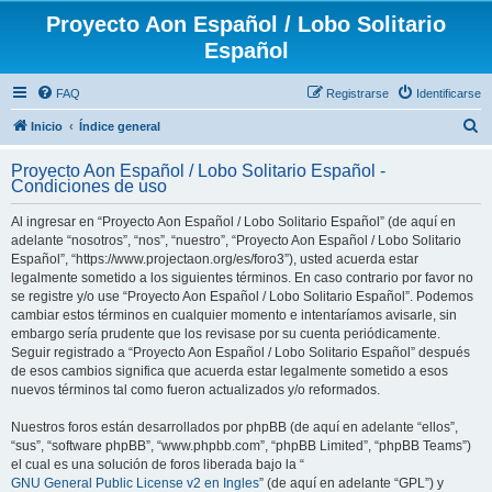
Proyecto Aon Español / Lobo Solitario
Español
FAQ
Registrarse
Identificarse
B
Inicio
Índice general
u
Proyecto Aon Español / Lobo Solitario Español -
s
Condiciones de uso
c
Al ingresar en “Proyecto Aon Español / Lobo Solitario Español” (de aquí en
a
adelante “nosotros”, “nos”, “nuestro”, “Proyecto Aon Español / Lobo Solitario
r
Español”, “https://www.projectaon.org/es/foro3”), usted acuerda estar
legalmente sometido a los siguientes términos. En caso contrario por favor no
se registre y/o use “Proyecto Aon Español / Lobo Solitario Español”. Podemos
cambiar estos términos en cualquier momento e intentaríamos avisarle, sin
embargo sería prudente que los revisase por su cuenta periódicamente.
Seguir registrado a “Proyecto Aon Español / Lobo Solitario Español” después
de esos cambios significa que acuerda estar legalmente sometido a esos
nuevos términos tal como fueron actualizados y/o reformados.
Nuestros foros están desarrollados por phpBB (de aquí en adelante “ellos”,
“sus”, “software phpBB”, “www.phpbb.com”, “phpBB Limited”, “phpBB Teams”)
el cual es una solución de foros liberada bajo la “
GNU General Public License v2 en Ingles
” (de aquí en adelante “GPL”) y