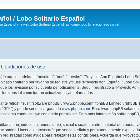
ñol / Lobo Solitario Español
n Español y la web Lobo Solitario Español, así como todo lo relacionado con el
- Condiciones de uso
(de aquí en adelante “nosotros”, “nos”, “nuestro”, “Proyecto Aon Español / Lobo Soli
n caso contrario por favor no se registre y/o use “Proyecto Aon Español / Lobo So
 que los revisase por su cuenta periódicamente. Seguir registrado a “Proyecto Ao
 términos tal como fueron actualizados y/o reformados.
nte “ellos”, “sus”, “software phpBB”, “www.phpbb.com”, “phpBB Limited”, “phpBB Te
te “GPL”) y puede ser descargada de
www.phpbb.com
. El software phpBB solamente
os como conductas y/o contenido permisible. Para más información sobre phpBB, p
ifamatorio, indecente, amenazante, sexual o cualquier otro material que pueda vio
rnacionales. Hacer eso provocará que sea inmediata y permanentemente expulsado y
son registradas como ayuda para reforzar estas condiciones. Acuerda que “Proyecto 