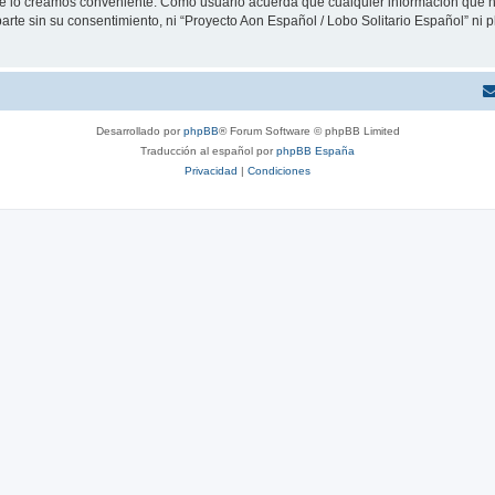
que lo creamos conveniente. Como usuario acuerda que cualquier información que
arte sin su consentimiento, ni “Proyecto Aon Español / Lobo Solitario Español” ni
Desarrollado por
phpBB
® Forum Software © phpBB Limited
Traducción al español por
phpBB España
Privacidad
|
Condiciones