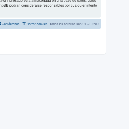
 haya ingresado será almacenada en una base de datos. Dado
 phpBB podrán considerarse responsables por cualquier intento
Contáctenos
Borrar cookies
Todos los horarios son
UTC+02:00