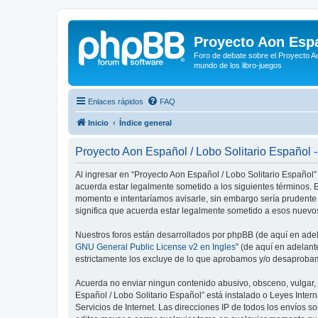
Proyecto Aon Espa
Foro de debate sobre el Proyecto Ao
mundo de los libro-juegos
Enlaces rápidos
FAQ
Inicio
Índice general
Proyecto Aon Español / Lobo Solitario Español 
Al ingresar en “Proyecto Aon Español / Lobo Solitario Español” 
acuerda estar legalmente sometido a los siguientes términos. E
momento e intentaríamos avisarle, sin embargo sería prudente
significa que acuerda estar legalmente sometido a esos nuevos
Nuestros foros están desarrollados por phpBB (de aquí en adela
GNU General Public License v2 en Ingles
” (de aquí en adelan
estrictamente los excluye de lo que aprobamos y/o desaprobam
Acuerda no enviar ningun contenido abusivo, obsceno, vulgar, d
Español / Lobo Solitario Español” está instalado o Leyes Inte
Servicios de Internet. Las direcciones IP de todos los envíos 