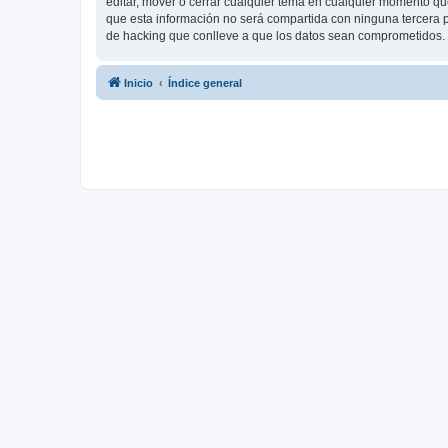
editar, mover o cerrar cualquier tema en cualquier momento 
que esta información no será compartida con ninguna tercera p
de hacking que conlleve a que los datos sean comprometidos.
Inicio
Índice general