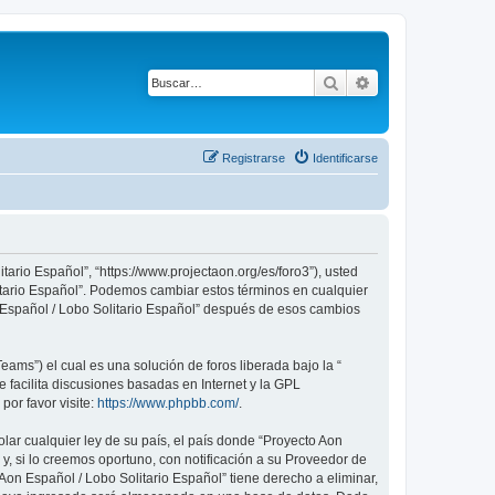
Buscar
Búsqueda avanza
Registrarse
Identificarse
tario Español”, “https://www.projectaon.org/es/foro3”), usted
litario Español”. Podemos cambiar estos términos en cualquier
n Español / Lobo Solitario Español” después de esos cambios
ams”) el cual es una solución de foros liberada bajo la “
 facilita discusiones basadas en Internet y la GPL
or favor visite:
https://www.phpbb.com/
.
lar cualquier ley de su país, el país donde “Proyecto Aon
, si lo creemos oportuno, con notificación a su Proveedor de
Aon Español / Lobo Solitario Español” tiene derecho a eliminar,