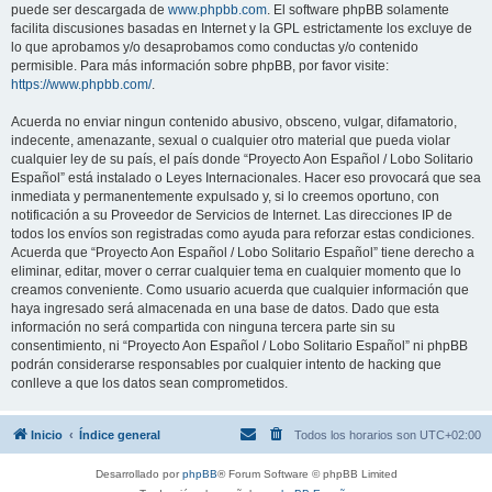
puede ser descargada de
www.phpbb.com
. El software phpBB solamente
facilita discusiones basadas en Internet y la GPL estrictamente los excluye de
lo que aprobamos y/o desaprobamos como conductas y/o contenido
permisible. Para más información sobre phpBB, por favor visite:
https://www.phpbb.com/
.
Acuerda no enviar ningun contenido abusivo, obsceno, vulgar, difamatorio,
indecente, amenazante, sexual o cualquier otro material que pueda violar
cualquier ley de su país, el país donde “Proyecto Aon Español / Lobo Solitario
Español” está instalado o Leyes Internacionales. Hacer eso provocará que sea
inmediata y permanentemente expulsado y, si lo creemos oportuno, con
notificación a su Proveedor de Servicios de Internet. Las direcciones IP de
todos los envíos son registradas como ayuda para reforzar estas condiciones.
Acuerda que “Proyecto Aon Español / Lobo Solitario Español” tiene derecho a
eliminar, editar, mover o cerrar cualquier tema en cualquier momento que lo
creamos conveniente. Como usuario acuerda que cualquier información que
haya ingresado será almacenada en una base de datos. Dado que esta
información no será compartida con ninguna tercera parte sin su
consentimiento, ni “Proyecto Aon Español / Lobo Solitario Español” ni phpBB
podrán considerarse responsables por cualquier intento de hacking que
conlleve a que los datos sean comprometidos.
Inicio
Índice general
Todos los horarios son
UTC+02:00
Desarrollado por
phpBB
® Forum Software © phpBB Limited