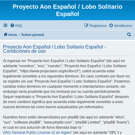
Proyecto Aon Español / Lobo Solitario
Español
FAQ
Registrarse
Identificarse
B
Inicio
Índice general
u
Proyecto Aon Español / Lobo Solitario Español -
s
Condiciones de uso
c
Al ingresar en “Proyecto Aon Español / Lobo Solitario Español” (de aquí en
a
adelante “nosotros”, “nos”, “nuestro”, “Proyecto Aon Español / Lobo Solitario
r
Español”, “https://www.projectaon.org/es/foro3”), usted acuerda estar
legalmente sometido a los siguientes términos. En caso contrario por favor no
se registre y/o use “Proyecto Aon Español / Lobo Solitario Español”. Podemos
cambiar estos términos en cualquier momento e intentaríamos avisarle, sin
embargo sería prudente que los revisase por su cuenta periódicamente.
Seguir registrado a “Proyecto Aon Español / Lobo Solitario Español” después
de esos cambios significa que acuerda estar legalmente sometido a esos
nuevos términos tal como fueron actualizados y/o reformados.
Nuestros foros están desarrollados por phpBB (de aquí en adelante “ellos”,
“sus”, “software phpBB”, “www.phpbb.com”, “phpBB Limited”, “phpBB Teams”)
el cual es una solución de foros liberada bajo la “
GNU General Public License v2 en Ingles
” (de aquí en adelante “GPL”) y