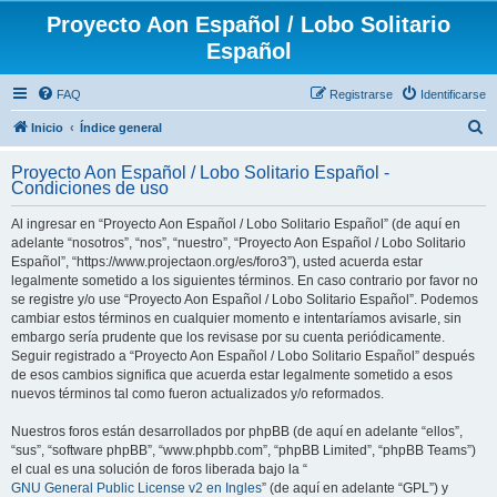
Proyecto Aon Español / Lobo Solitario
Español
FAQ
Registrarse
Identificarse
B
Inicio
Índice general
u
Proyecto Aon Español / Lobo Solitario Español -
s
Condiciones de uso
c
Al ingresar en “Proyecto Aon Español / Lobo Solitario Español” (de aquí en
a
adelante “nosotros”, “nos”, “nuestro”, “Proyecto Aon Español / Lobo Solitario
r
Español”, “https://www.projectaon.org/es/foro3”), usted acuerda estar
legalmente sometido a los siguientes términos. En caso contrario por favor no
se registre y/o use “Proyecto Aon Español / Lobo Solitario Español”. Podemos
cambiar estos términos en cualquier momento e intentaríamos avisarle, sin
embargo sería prudente que los revisase por su cuenta periódicamente.
Seguir registrado a “Proyecto Aon Español / Lobo Solitario Español” después
de esos cambios significa que acuerda estar legalmente sometido a esos
nuevos términos tal como fueron actualizados y/o reformados.
Nuestros foros están desarrollados por phpBB (de aquí en adelante “ellos”,
“sus”, “software phpBB”, “www.phpbb.com”, “phpBB Limited”, “phpBB Teams”)
el cual es una solución de foros liberada bajo la “
GNU General Public License v2 en Ingles
” (de aquí en adelante “GPL”) y