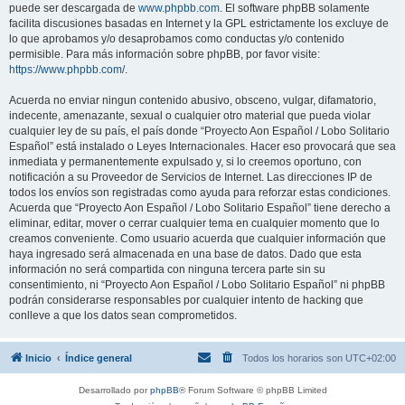
puede ser descargada de
www.phpbb.com
. El software phpBB solamente
facilita discusiones basadas en Internet y la GPL estrictamente los excluye de
lo que aprobamos y/o desaprobamos como conductas y/o contenido
permisible. Para más información sobre phpBB, por favor visite:
https://www.phpbb.com/
.
Acuerda no enviar ningun contenido abusivo, obsceno, vulgar, difamatorio,
indecente, amenazante, sexual o cualquier otro material que pueda violar
cualquier ley de su país, el país donde “Proyecto Aon Español / Lobo Solitario
Español” está instalado o Leyes Internacionales. Hacer eso provocará que sea
inmediata y permanentemente expulsado y, si lo creemos oportuno, con
notificación a su Proveedor de Servicios de Internet. Las direcciones IP de
todos los envíos son registradas como ayuda para reforzar estas condiciones.
Acuerda que “Proyecto Aon Español / Lobo Solitario Español” tiene derecho a
eliminar, editar, mover o cerrar cualquier tema en cualquier momento que lo
creamos conveniente. Como usuario acuerda que cualquier información que
haya ingresado será almacenada en una base de datos. Dado que esta
información no será compartida con ninguna tercera parte sin su
consentimiento, ni “Proyecto Aon Español / Lobo Solitario Español” ni phpBB
podrán considerarse responsables por cualquier intento de hacking que
conlleve a que los datos sean comprometidos.
Inicio
Índice general
Todos los horarios son
UTC+02:00
Desarrollado por
phpBB
® Forum Software © phpBB Limited