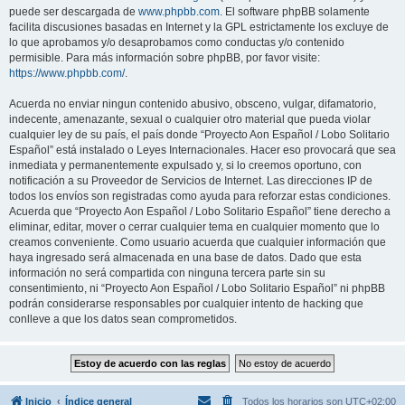
puede ser descargada de
www.phpbb.com
. El software phpBB solamente
facilita discusiones basadas en Internet y la GPL estrictamente los excluye de
lo que aprobamos y/o desaprobamos como conductas y/o contenido
permisible. Para más información sobre phpBB, por favor visite:
https://www.phpbb.com/
.
Acuerda no enviar ningun contenido abusivo, obsceno, vulgar, difamatorio,
indecente, amenazante, sexual o cualquier otro material que pueda violar
cualquier ley de su país, el país donde “Proyecto Aon Español / Lobo Solitario
Español” está instalado o Leyes Internacionales. Hacer eso provocará que sea
inmediata y permanentemente expulsado y, si lo creemos oportuno, con
notificación a su Proveedor de Servicios de Internet. Las direcciones IP de
todos los envíos son registradas como ayuda para reforzar estas condiciones.
Acuerda que “Proyecto Aon Español / Lobo Solitario Español” tiene derecho a
eliminar, editar, mover o cerrar cualquier tema en cualquier momento que lo
creamos conveniente. Como usuario acuerda que cualquier información que
haya ingresado será almacenada en una base de datos. Dado que esta
información no será compartida con ninguna tercera parte sin su
consentimiento, ni “Proyecto Aon Español / Lobo Solitario Español” ni phpBB
podrán considerarse responsables por cualquier intento de hacking que
conlleve a que los datos sean comprometidos.
Inicio
Índice general
Todos los horarios son
UTC+02:00