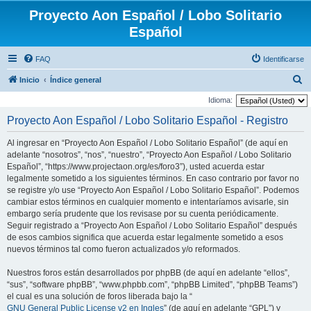
Proyecto Aon Español / Lobo Solitario
Español
FAQ
Identificarse
B
Inicio
Índice general
u
Idioma:
s
Proyecto Aon Español / Lobo Solitario Español - Registro
c
Al ingresar en “Proyecto Aon Español / Lobo Solitario Español” (de aquí en
a
adelante “nosotros”, “nos”, “nuestro”, “Proyecto Aon Español / Lobo Solitario
r
Español”, “https://www.projectaon.org/es/foro3”), usted acuerda estar
legalmente sometido a los siguientes términos. En caso contrario por favor no
se registre y/o use “Proyecto Aon Español / Lobo Solitario Español”. Podemos
cambiar estos términos en cualquier momento e intentaríamos avisarle, sin
embargo sería prudente que los revisase por su cuenta periódicamente.
Seguir registrado a “Proyecto Aon Español / Lobo Solitario Español” después
de esos cambios significa que acuerda estar legalmente sometido a esos
nuevos términos tal como fueron actualizados y/o reformados.
Nuestros foros están desarrollados por phpBB (de aquí en adelante “ellos”,
“sus”, “software phpBB”, “www.phpbb.com”, “phpBB Limited”, “phpBB Teams”)
el cual es una solución de foros liberada bajo la “
GNU General Public License v2 en Ingles
” (de aquí en adelante “GPL”) y