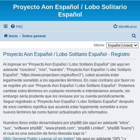
Proyecto Aon Español / Lobo Solitario
Español
FAQ
Identificarse
B
Inicio
Índice general
u
Idioma:
s
Proyecto Aon Español / Lobo Solitario Español - Registro
c
Al ingresar en “Proyecto Aon Español / Lobo Solitario Español” (de aquí en
a
adelante “nosotros”, “nos”, “nuestro”, “Proyecto Aon Español / Lobo Solitario
r
Español”, “https://www.projectaon.org/es/foro3”), usted acuerda estar
legalmente sometido a los siguientes términos. En caso contrario por favor no
se registre y/o use “Proyecto Aon Español / Lobo Solitario Español”. Podemos
cambiar estos términos en cualquier momento e intentaríamos avisarle, sin
embargo sería prudente que los revisase por su cuenta periódicamente.
Seguir registrado a “Proyecto Aon Español / Lobo Solitario Español” después
de esos cambios significa que acuerda estar legalmente sometido a esos
nuevos términos tal como fueron actualizados y/o reformados.
Nuestros foros están desarrollados por phpBB (de aquí en adelante “ellos”,
“sus”, “software phpBB”, “www.phpbb.com”, “phpBB Limited”, “phpBB Teams”)
el cual es una solución de foros liberada bajo la “
GNU General Public License v2 en Ingles
” (de aquí en adelante “GPL”) y