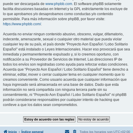
puede ser descargada de
www.phpbb.com
. El software phpBB solamente
facilita discusiones basadas en Internet y la GPL estrictamente los excluye de
lo que aprobamos y/o desaprobamos como conductas y/o contenido
permisible. Para más información sobre phpBB, por favor visite:
https://www.phpbb.com/
.
Acuerda no enviar ningun contenido abusivo, obsceno, vulgar, difamatorio,
indecente, amenazante, sexual o cualquier otro material que pueda violar
cualquier ley de su país, el país donde “Proyecto Aon Español / Lobo Solitario
Español” está instalado o Leyes Internacionales. Hacer eso provocará que sea
inmediata y permanentemente expulsado y, si lo creemos oportuno, con
notificación a su Proveedor de Servicios de Internet. Las direcciones IP de
todos los envíos son registradas como ayuda para reforzar estas condiciones.
Acuerda que “Proyecto Aon Español / Lobo Solitario Español” tiene derecho a
eliminar, editar, mover o cerrar cualquier tema en cualquier momento que lo
creamos conveniente. Como usuario acuerda que cualquier información que
haya ingresado será almacenada en una base de datos. Dado que esta
información no será compartida con ninguna tercera parte sin su
consentimiento, ni “Proyecto Aon Español / Lobo Solitario Español” ni phpBB
podrán considerarse responsables por cualquier intento de hacking que
conlleve a que los datos sean comprometidos.
Inicio
Índice general
Todos los horarios son
UTC+02:00