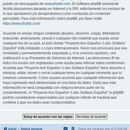
puede ser descargada de
www.phpbb.com
. El software phpBB solamente
facilita discusiones basadas en Internet y la GPL estrictamente los excluye de
lo que aprobamos y/o desaprobamos como conductas y/o contenido
permisible. Para más información sobre phpBB, por favor visite:
https://www.phpbb.com/
.
Acuerda no enviar ningun contenido abusivo, obsceno, vulgar, difamatorio,
indecente, amenazante, sexual o cualquier otro material que pueda violar
cualquier ley de su país, el país donde “Proyecto Aon Español / Lobo Solitario
Español” está instalado o Leyes Internacionales. Hacer eso provocará que sea
inmediata y permanentemente expulsado y, si lo creemos oportuno, con
notificación a su Proveedor de Servicios de Internet. Las direcciones IP de
todos los envíos son registradas como ayuda para reforzar estas condiciones.
Acuerda que “Proyecto Aon Español / Lobo Solitario Español” tiene derecho a
eliminar, editar, mover o cerrar cualquier tema en cualquier momento que lo
creamos conveniente. Como usuario acuerda que cualquier información que
haya ingresado será almacenada en una base de datos. Dado que esta
información no será compartida con ninguna tercera parte sin su
consentimiento, ni “Proyecto Aon Español / Lobo Solitario Español” ni phpBB
podrán considerarse responsables por cualquier intento de hacking que
conlleve a que los datos sean comprometidos.
Inicio
Índice general
Todos los horarios son
UTC+02:00