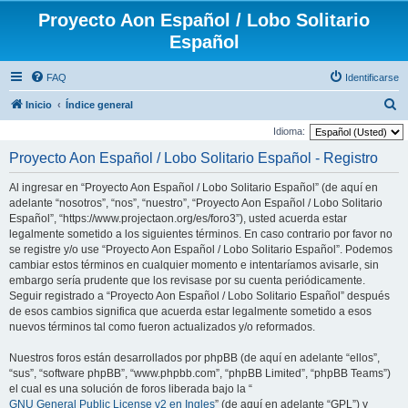
Proyecto Aon Español / Lobo Solitario
Español
FAQ
Identificarse
B
Inicio
Índice general
u
Idioma:
s
Proyecto Aon Español / Lobo Solitario Español - Registro
c
Al ingresar en “Proyecto Aon Español / Lobo Solitario Español” (de aquí en
a
adelante “nosotros”, “nos”, “nuestro”, “Proyecto Aon Español / Lobo Solitario
r
Español”, “https://www.projectaon.org/es/foro3”), usted acuerda estar
legalmente sometido a los siguientes términos. En caso contrario por favor no
se registre y/o use “Proyecto Aon Español / Lobo Solitario Español”. Podemos
cambiar estos términos en cualquier momento e intentaríamos avisarle, sin
embargo sería prudente que los revisase por su cuenta periódicamente.
Seguir registrado a “Proyecto Aon Español / Lobo Solitario Español” después
de esos cambios significa que acuerda estar legalmente sometido a esos
nuevos términos tal como fueron actualizados y/o reformados.
Nuestros foros están desarrollados por phpBB (de aquí en adelante “ellos”,
“sus”, “software phpBB”, “www.phpbb.com”, “phpBB Limited”, “phpBB Teams”)
el cual es una solución de foros liberada bajo la “
GNU General Public License v2 en Ingles
” (de aquí en adelante “GPL”) y