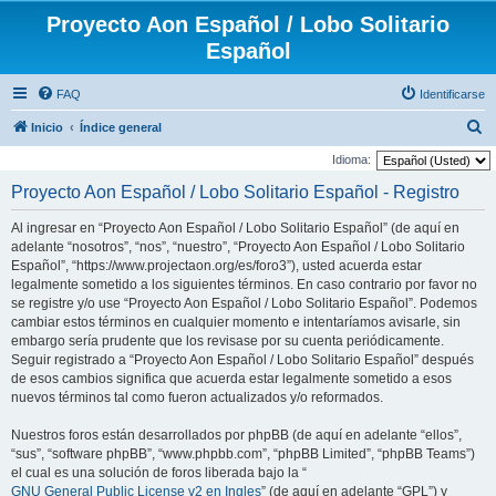
Proyecto Aon Español / Lobo Solitario
Español
FAQ
Identificarse
B
Inicio
Índice general
u
Idioma:
s
Proyecto Aon Español / Lobo Solitario Español - Registro
c
Al ingresar en “Proyecto Aon Español / Lobo Solitario Español” (de aquí en
a
adelante “nosotros”, “nos”, “nuestro”, “Proyecto Aon Español / Lobo Solitario
r
Español”, “https://www.projectaon.org/es/foro3”), usted acuerda estar
legalmente sometido a los siguientes términos. En caso contrario por favor no
se registre y/o use “Proyecto Aon Español / Lobo Solitario Español”. Podemos
cambiar estos términos en cualquier momento e intentaríamos avisarle, sin
embargo sería prudente que los revisase por su cuenta periódicamente.
Seguir registrado a “Proyecto Aon Español / Lobo Solitario Español” después
de esos cambios significa que acuerda estar legalmente sometido a esos
nuevos términos tal como fueron actualizados y/o reformados.
Nuestros foros están desarrollados por phpBB (de aquí en adelante “ellos”,
“sus”, “software phpBB”, “www.phpbb.com”, “phpBB Limited”, “phpBB Teams”)
el cual es una solución de foros liberada bajo la “
GNU General Public License v2 en Ingles
” (de aquí en adelante “GPL”) y