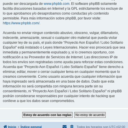
puede ser descargada de
www.phpbb.com
. El software phpBB solamente
facilita discusiones basadas en Internet y la GPL estrictamente los excluye de
lo que aprobamos y/o desaprobamos como conductas y/o contenido
permisible. Para más información sobre phpBB, por favor visite:
https://www.phpbb.com/
.
Acuerda no enviar ningun contenido abusivo, obsceno, vulgar, difamatorio,
indecente, amenazante, sexual o cualquier otro material que pueda violar
cualquier ley de su país, el país donde “Proyecto Aon Español / Lobo Solitario
Español” está instalado o Leyes Internacionales. Hacer eso provocará que sea
inmediata y permanentemente expulsado y, si lo creemos oportuno, con
notificación a su Proveedor de Servicios de Internet. Las direcciones IP de
todos los envíos son registradas como ayuda para reforzar estas condiciones.
Acuerda que “Proyecto Aon Español / Lobo Solitario Español” tiene derecho a
eliminar, editar, mover o cerrar cualquier tema en cualquier momento que lo
creamos conveniente. Como usuario acuerda que cualquier información que
haya ingresado será almacenada en una base de datos. Dado que esta
información no será compartida con ninguna tercera parte sin su
consentimiento, ni “Proyecto Aon Español / Lobo Solitario Español” ni phpBB
podrán considerarse responsables por cualquier intento de hacking que
conlleve a que los datos sean comprometidos.
Inicio
Índice general
Todos los horarios son
UTC+02:00