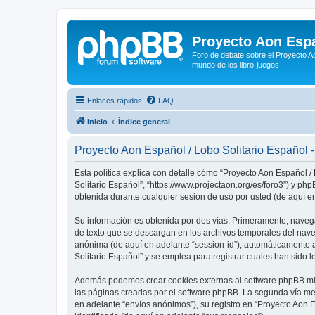
Proyecto Aon Espa
Foro de debate sobre el Proyecto Ao
mundo de los libro-juegos
Enlaces rápidos
FAQ
Inicio
Índice general
Proyecto Aon Español / Lobo Solitario Español - 
Esta política explica con detalle cómo “Proyecto Aon Español /
Solitario Español”, “https://www.projectaon.org/es/foro3”) y 
obtenida durante cualquier sesión de uso por usted (de aquí en
Su información es obtenida por dos vías. Primeramente, naveg
de texto que se descargan en los archivos temporales del naveg
anónima (de aquí en adelante “session-id”), automáticamente 
Solitario Español” y se emplea para registrar cuales han sido l
Además podemos crear cookies externas al software phpBB mien
las páginas creadas por el software phpBB. La segunda vía me
en adelante “envíos anónimos”), su registro en “Proyecto Aon 