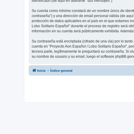
identificado (de aquí en adelante “sus mensajes”).
Su cuenta como mínimo constará de un nombre único de identifi
contraseña”) y una dirección de email personal válida (de aquí
protección de datos aplicables en el país en el que estamos in
Lobo Solitario Español” durante el proceso de registro será obl
información en su cuenta será públicamente exhibida. Además, 
Su contraseña está encriptada (cifrado de una vía) por lo tan
cuenta en “Proyecto Aon Español / Lobo Solitario Español”, po
tercera parte, legítimamente le preguntará su contraseña. Si ol
su nombre de usuario y su email, luego el software phpBB gen
Inicio
Índice general