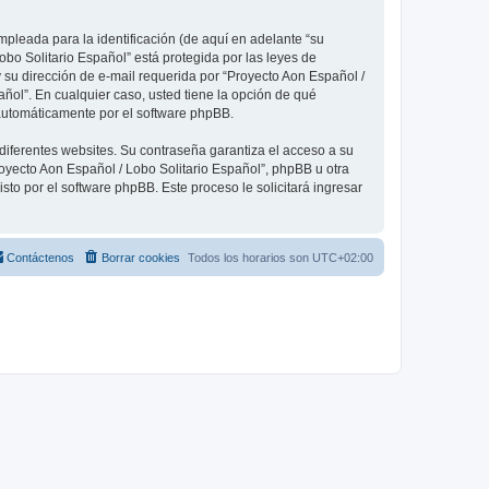
pleada para la identificación (de aquí en adelante “su
obo Solitario Español” está protegida por las leyes de
 su dirección de e-mail requerida por “Proyecto Aon Español /
añol”. En cualquier caso, usted tiene la opción de qué
 automáticamente por el software phpBB.
diferentes websites. Su contraseña garantiza el acceso a su
oyecto Aon Español / Lobo Solitario Español”, phpBB u otra
sto por el software phpBB. Este proceso le solicitará ingresar
Contáctenos
Borrar cookies
Todos los horarios son
UTC+02:00