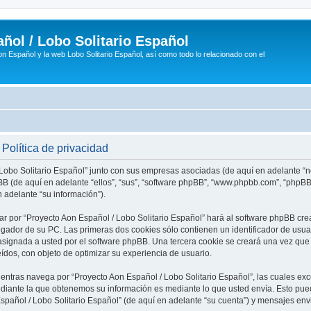
ñol / Lobo Solitario Español
n Español y la web Lobo Solitario Español, así como todo lo relacionado con el
Política de privacidad
 Lobo Solitario Español” junto con sus empresas asociadas (de aquí en adelante “no
phpBB (de aquí en adelante “ellos”, “sus”, “software phpBB”, “www.phpbb.com”, “php
 adelante “su información”).
ar por “Proyecto Aon Español / Lobo Solitario Español” hará al software phpBB cr
ador de su PC. Las primeras dos cookies sólo contienen un identificador de usuari
asignada a usted por el software phpBB. Una tercera cookie se creará una vez q
eídos, con objeto de optimizar su experiencia de usuario.
tras navega por “Proyecto Aon Español / Lobo Solitario Español”, las cuales exc
diante la que obtenemos su información es mediante lo que usted envía. Esto pued
Español / Lobo Solitario Español” (de aquí en adelante “su cuenta”) y mensajes en