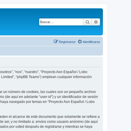
Buscar
Búsqueda avanza
Registrarse
Identificarse
sotros”, “nos”, “nuestro”, “Proyecto Aon Español / Lobo
BB Limited”, “phpBB Teams”) emplean cualquier información
ear un número de cookies, las cuales son un pequeño archivo
o (de aquí en adelante “user-id”) y un identificador de sesión
ue haya navegado por temas en “Proyecto Aon Español / Lobo
eden el alcance de este documento que solamente se refiere a
e ser, y no limitado a: envíos como usuario anónimo (de aquí
viados por usted después de registrarse y mientras se haya