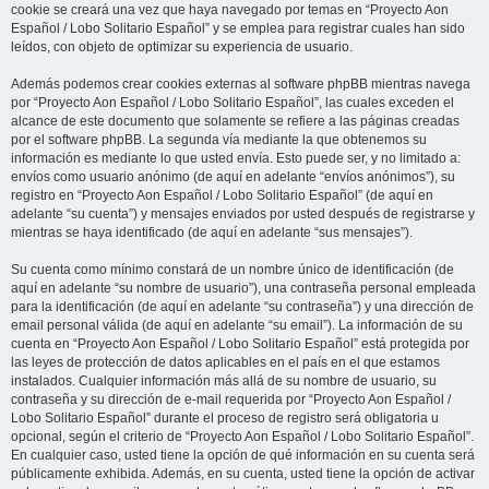
cookie se creará una vez que haya navegado por temas en “Proyecto Aon
Español / Lobo Solitario Español” y se emplea para registrar cuales han sido
leídos, con objeto de optimizar su experiencia de usuario.
Además podemos crear cookies externas al software phpBB mientras navega
por “Proyecto Aon Español / Lobo Solitario Español”, las cuales exceden el
alcance de este documento que solamente se refiere a las páginas creadas
por el software phpBB. La segunda vía mediante la que obtenemos su
información es mediante lo que usted envía. Esto puede ser, y no limitado a:
envíos como usuario anónimo (de aquí en adelante “envíos anónimos”), su
registro en “Proyecto Aon Español / Lobo Solitario Español” (de aquí en
adelante “su cuenta”) y mensajes enviados por usted después de registrarse y
mientras se haya identificado (de aquí en adelante “sus mensajes”).
Su cuenta como mínimo constará de un nombre único de identificación (de
aquí en adelante “su nombre de usuario”), una contraseña personal empleada
para la identificación (de aquí en adelante “su contraseña”) y una dirección de
email personal válida (de aquí en adelante “su email”). La información de su
cuenta en “Proyecto Aon Español / Lobo Solitario Español” está protegida por
las leyes de protección de datos aplicables en el país en el que estamos
instalados. Cualquier información más allá de su nombre de usuario, su
contraseña y su dirección de e-mail requerida por “Proyecto Aon Español /
Lobo Solitario Español” durante el proceso de registro será obligatoria u
opcional, según el criterio de “Proyecto Aon Español / Lobo Solitario Español”.
En cualquier caso, usted tiene la opción de qué información en su cuenta será
públicamente exhibida. Además, en su cuenta, usted tiene la opción de activar