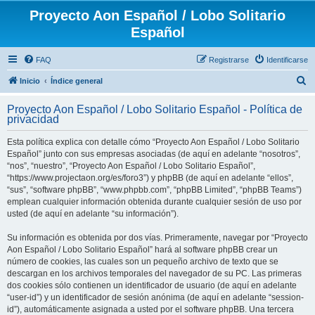
Proyecto Aon Español / Lobo Solitario
Español
FAQ
Registrarse
Identificarse
B
Inicio
Índice general
u
Proyecto Aon Español / Lobo Solitario Español - Política de
s
privacidad
c
Esta política explica con detalle cómo “Proyecto Aon Español / Lobo Solitario
a
Español” junto con sus empresas asociadas (de aquí en adelante “nosotros”,
r
“nos”, “nuestro”, “Proyecto Aon Español / Lobo Solitario Español”,
“https://www.projectaon.org/es/foro3”) y phpBB (de aquí en adelante “ellos”,
“sus”, “software phpBB”, “www.phpbb.com”, “phpBB Limited”, “phpBB Teams”)
emplean cualquier información obtenida durante cualquier sesión de uso por
usted (de aquí en adelante “su información”).
Su información es obtenida por dos vías. Primeramente, navegar por “Proyecto
Aon Español / Lobo Solitario Español” hará al software phpBB crear un
número de cookies, las cuales son un pequeño archivo de texto que se
descargan en los archivos temporales del navegador de su PC. Las primeras
dos cookies sólo contienen un identificador de usuario (de aquí en adelante
“user-id”) y un identificador de sesión anónima (de aquí en adelante “session-
id”), automáticamente asignada a usted por el software phpBB. Una tercera