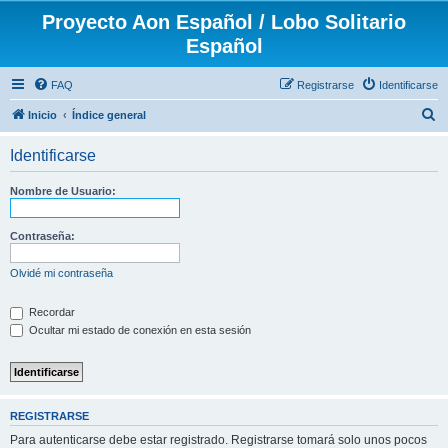
Proyecto Aon Español / Lobo Solitario
Español
FAQ
Registrarse
Identificarse
B
Inicio
Índice general
u
Identificarse
s
c
Nombre de Usuario:
a
r
Contraseña:
Olvidé mi contraseña
Recordar
Ocultar mi estado de conexión en esta sesión
REGISTRARSE
Para autenticarse debe estar registrado. Registrarse tomará solo unos pocos