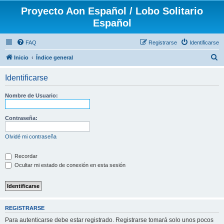
Proyecto Aon Español / Lobo Solitario
Español
FAQ
Registrarse
Identificarse
B
Inicio
Índice general
u
Identificarse
s
c
Nombre de Usuario:
a
r
Contraseña:
Olvidé mi contraseña
Recordar
Ocultar mi estado de conexión en esta sesión
REGISTRARSE
Para autenticarse debe estar registrado. Registrarse tomará solo unos pocos