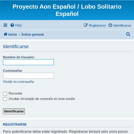
Proyecto Aon Español / Lobo Solitario
Español
FAQ
Registrarse
Identificarse
B
Inicio
Índice general
u
Identificarse
s
c
Nombre de Usuario:
a
r
Contraseña:
Olvidé mi contraseña
Recordar
Ocultar mi estado de conexión en esta sesión
REGISTRARSE
Para autenticarse debe estar registrado. Registrarse tomará solo unos pocos