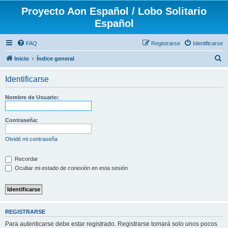
Proyecto Aon Español / Lobo Solitario
Español
FAQ
Registrarse
Identificarse
B
Inicio
Índice general
u
Identificarse
s
c
Nombre de Usuario:
a
r
Contraseña:
Olvidé mi contraseña
Recordar
Ocultar mi estado de conexión en esta sesión
REGISTRARSE
Para autenticarse debe estar registrado. Registrarse tomará solo unos pocos