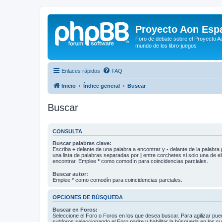
Proyecto Aon Espa
Foro de debate sobre el Proyecto Ao
mundo de los libro-juegos
Enlaces rápidos
FAQ
Inicio
Índice general
Buscar
Buscar
CONSULTA
Buscar palabras clave:
Escriba
+
delante de una palabra a encontrar y
-
delante de la palabra 
una lista de palabras separadas por
|
entre corchetes si solo una de el
encontrar. Emplee
*
como comodín para coincidencias parciales.
Buscar autor:
Emplee * como comodín para coincidencias parciales.
OPCIONES DE BÚSQUEDA
Buscar en Foros:
Seleccione el Foro o Foros en los que desea buscar. Para agilizar pue
subforos seleccionando el Foro padre y habilitar la búsqueda en los 