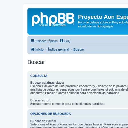
Proyecto Aon Espa
Foro de debate sobre el Proyecto Ao
mundo de los libro-juegos
Enlaces rápidos
FAQ
Inicio
Índice general
Buscar
Buscar
CONSULTA
Buscar palabras clave:
Escriba
+
delante de una palabra a encontrar y
-
delante de la palabra 
una lista de palabras separadas por
|
entre corchetes si solo una de el
encontrar. Emplee
*
como comodín para coincidencias parciales.
Buscar autor:
Emplee * como comodín para coincidencias parciales.
OPCIONES DE BÚSQUEDA
Buscar en Foros:
Seleccione el Foro o Foros en los que desea buscar. Para agilizar pue
subforos seleccionando el Foro padre y habilitar la búsqueda en los 