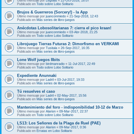
Último mensaje por
Legolas
«
22-Oct-2018, 18:07
Publicado en
Todo sobre Lobo Solitario
Brujos & Guerreros (Sorcery!) - la App
Último mensaje por
juanconmiedo
«
21-Sep-2018, 12:43
Publicado en
Más series de libro-juegos
Anécdotas Lobosolitarianas 7: cierra el pico kraan!
Último mensaje por
juanconmiedo
«
03-Abr-2018, 21:25
Publicado en
Todo sobre Lobo Solitario
Librojuego Tierras Futuras 2: Dimorfismo en VERKAMI
Último mensaje por
Tusitala
«
26-Sep-2017, 16:35
Publicado en
Más series de libro-juegos
Lone Wolf juegos 8bits
Último mensaje por
birdmanradio
«
11-Jul-2017, 22:49
Publicado en
Todo sobre Lobo Solitario
Expediente Anunnaki
Último mensaje por
Ladril
«
03-Jul-2017, 19:33
Publicado en
Más series de libro-juegos
Tú resuelves el caso
Último mensaje por
Ladril
«
02-May-2017, 15:56
Publicado en
Más series de libro-juegos
Mantenimiento del foro - indisponibilidad 10-12 de Marzo
Último mensaje por
Alarion
«
09-Mar-2017, 22:37
Publicado en
Todo sobre Lobo Solitario
LS13: Los Señores de la Plaga de Ruel (PAE)
Último mensaje por
Alarion
«
09-Mar-2017, 0:36
Publicado en
Erratas en Lobo Solitario