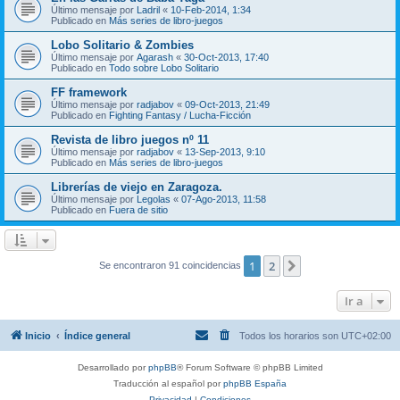
Último mensaje por
Ladril
«
10-Feb-2014, 1:34
Publicado en
Más series de libro-juegos
Lobo Solitario & Zombies
Último mensaje por
Agarash
«
30-Oct-2013, 17:40
Publicado en
Todo sobre Lobo Solitario
FF framework
Último mensaje por
radjabov
«
09-Oct-2013, 21:49
Publicado en
Fighting Fantasy / Lucha-Ficción
Revista de libro juegos nº 11
Último mensaje por
radjabov
«
13-Sep-2013, 9:10
Publicado en
Más series de libro-juegos
Librerías de viejo en Zaragoza.
Último mensaje por
Legolas
«
07-Ago-2013, 11:58
Publicado en
Fuera de sitio
1
2
Siguiente
Se encontraron 91 coincidencias
Ir a
Inicio
Índice general
Todos los horarios son
UTC+02:00
Desarrollado por
phpBB
® Forum Software © phpBB Limited
Traducción al español por
phpBB España
Privacidad
|
Condiciones