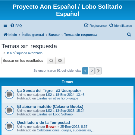
Proyecto Aon Español / Lobo Solitario
Español
FAQ
Registrarse
Identificarse
B
Inicio
Índice general
Buscar
Temas sin respuesta
u
Temas sin respuesta
s
Ir a búsqueda avanzada
c
Buscar
Búsqueda avanzada
a
1
2
Siguiente
Se encontraron 91 coincidencias
r
Temas
La Senda del Tigre - #3 Usurpador
Último mensaje por
LS2
«
18-Ene-2024, 13:46
Publicado en
Erratas en otros libro-juegos
El abismo maldito (Celaeno Books)
Último mensaje por
LS2
«
13-Sep-2023, 15:24
Publicado en
Erratas en Lobo Solitario
Desfiladero de la Tempestad
Último mensaje por
Brown
«
25-Ene-2023, 8:37
Publicado en
Colaboraciones, quejas, sugerencias,...