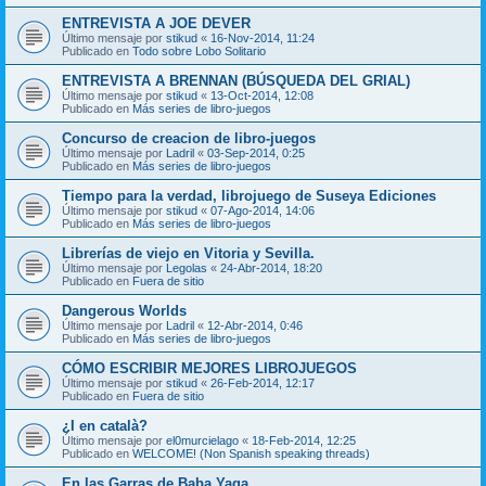
ENTREVISTA A JOE DEVER
Último mensaje por
stikud
«
16-Nov-2014, 11:24
Publicado en
Todo sobre Lobo Solitario
ENTREVISTA A BRENNAN (BÚSQUEDA DEL GRIAL)
Último mensaje por
stikud
«
13-Oct-2014, 12:08
Publicado en
Más series de libro-juegos
Concurso de creacion de libro-juegos
Último mensaje por
Ladril
«
03-Sep-2014, 0:25
Publicado en
Más series de libro-juegos
Tiempo para la verdad, librojuego de Suseya Ediciones
Último mensaje por
stikud
«
07-Ago-2014, 14:06
Publicado en
Más series de libro-juegos
Librerías de viejo en Vitoria y Sevilla.
Último mensaje por
Legolas
«
24-Abr-2014, 18:20
Publicado en
Fuera de sitio
Dangerous Worlds
Último mensaje por
Ladril
«
12-Abr-2014, 0:46
Publicado en
Más series de libro-juegos
CÓMO ESCRIBIR MEJORES LIBROJUEGOS
Último mensaje por
stikud
«
26-Feb-2014, 12:17
Publicado en
Fuera de sitio
¿I en català?
Último mensaje por
el0murcielago
«
18-Feb-2014, 12:25
Publicado en
WELCOME! (Non Spanish speaking threads)
En las Garras de Baba Yaga