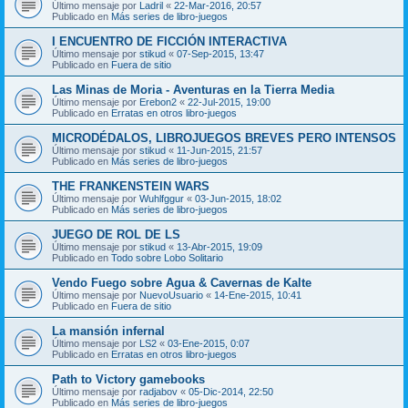
Último mensaje por
Ladril
«
22-Mar-2016, 20:57
Publicado en
Más series de libro-juegos
I ENCUENTRO DE FICCIÓN INTERACTIVA
Último mensaje por
stikud
«
07-Sep-2015, 13:47
Publicado en
Fuera de sitio
Las Minas de Moria - Aventuras en la Tierra Media
Último mensaje por
Erebon2
«
22-Jul-2015, 19:00
Publicado en
Erratas en otros libro-juegos
MICRODÉDALOS, LIBROJUEGOS BREVES PERO INTENSOS
Último mensaje por
stikud
«
11-Jun-2015, 21:57
Publicado en
Más series de libro-juegos
THE FRANKENSTEIN WARS
Último mensaje por
Wuhlfggur
«
03-Jun-2015, 18:02
Publicado en
Más series de libro-juegos
JUEGO DE ROL DE LS
Último mensaje por
stikud
«
13-Abr-2015, 19:09
Publicado en
Todo sobre Lobo Solitario
Vendo Fuego sobre Agua & Cavernas de Kalte
Último mensaje por
NuevoUsuario
«
14-Ene-2015, 10:41
Publicado en
Fuera de sitio
La mansión infernal
Último mensaje por
LS2
«
03-Ene-2015, 0:07
Publicado en
Erratas en otros libro-juegos
Path to Victory gamebooks
Último mensaje por
radjabov
«
05-Dic-2014, 22:50
Publicado en
Más series de libro-juegos