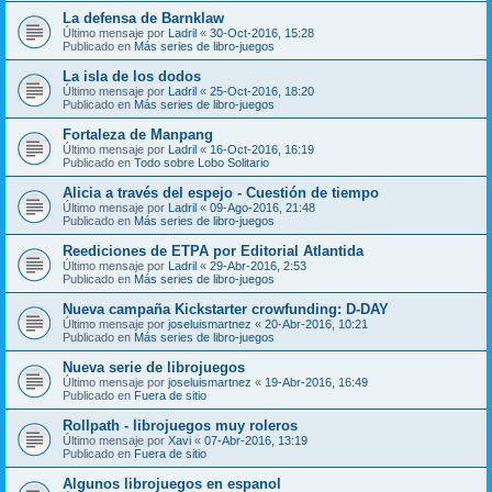
La defensa de Barnklaw
Último mensaje por
Ladril
«
30-Oct-2016, 15:28
Publicado en
Más series de libro-juegos
La isla de los dodos
Último mensaje por
Ladril
«
25-Oct-2016, 18:20
Publicado en
Más series de libro-juegos
Fortaleza de Manpang
Último mensaje por
Ladril
«
16-Oct-2016, 16:19
Publicado en
Todo sobre Lobo Solitario
Alicia a través del espejo - Cuestión de tiempo
Último mensaje por
Ladril
«
09-Ago-2016, 21:48
Publicado en
Más series de libro-juegos
Reediciones de ETPA por Editorial Atlantida
Último mensaje por
Ladril
«
29-Abr-2016, 2:53
Publicado en
Más series de libro-juegos
Nueva campaña Kickstarter crowfunding: D-DAY
Último mensaje por
joseluismartnez
«
20-Abr-2016, 10:21
Publicado en
Más series de libro-juegos
Nueva serie de librojuegos
Último mensaje por
joseluismartnez
«
19-Abr-2016, 16:49
Publicado en
Fuera de sitio
Rollpath - librojuegos muy roleros
Último mensaje por
Xavi
«
07-Abr-2016, 13:19
Publicado en
Fuera de sitio
Algunos librojuegos en espanol