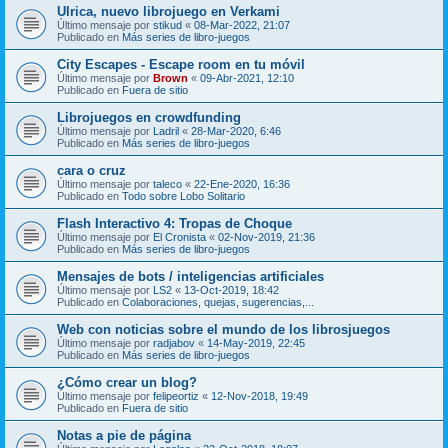
Ulrica, nuevo librojuego en Verkami
Último mensaje por
stikud
«
08-Mar-2022, 21:07
Publicado en
Más series de libro-juegos
City Escapes - Escape room en tu móvil
Último mensaje por
Brown
«
09-Abr-2021, 12:10
Publicado en
Fuera de sitio
Librojuegos en crowdfunding
Último mensaje por
Ladril
«
28-Mar-2020, 6:46
Publicado en
Más series de libro-juegos
cara o cruz
Último mensaje por
taleco
«
22-Ene-2020, 16:36
Publicado en
Todo sobre Lobo Solitario
Flash Interactivo 4: Tropas de Choque
Último mensaje por
El Cronista
«
02-Nov-2019, 21:36
Publicado en
Más series de libro-juegos
Mensajes de bots / inteligencias artificiales
Último mensaje por
LS2
«
13-Oct-2019, 18:42
Publicado en
Colaboraciones, quejas, sugerencias,...
Web con noticias sobre el mundo de los librosjuegos
Último mensaje por
radjabov
«
14-May-2019, 22:45
Publicado en
Más series de libro-juegos
¿Cómo crear un blog?
Último mensaje por
felipeortiz
«
12-Nov-2018, 19:49
Publicado en
Fuera de sitio
Notas a pie de página