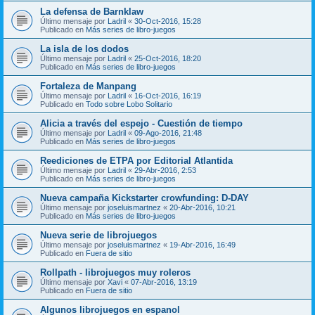
La defensa de Barnklaw
Último mensaje por
Ladril
«
30-Oct-2016, 15:28
Publicado en
Más series de libro-juegos
La isla de los dodos
Último mensaje por
Ladril
«
25-Oct-2016, 18:20
Publicado en
Más series de libro-juegos
Fortaleza de Manpang
Último mensaje por
Ladril
«
16-Oct-2016, 16:19
Publicado en
Todo sobre Lobo Solitario
Alicia a través del espejo - Cuestión de tiempo
Último mensaje por
Ladril
«
09-Ago-2016, 21:48
Publicado en
Más series de libro-juegos
Reediciones de ETPA por Editorial Atlantida
Último mensaje por
Ladril
«
29-Abr-2016, 2:53
Publicado en
Más series de libro-juegos
Nueva campaña Kickstarter crowfunding: D-DAY
Último mensaje por
joseluismartnez
«
20-Abr-2016, 10:21
Publicado en
Más series de libro-juegos
Nueva serie de librojuegos
Último mensaje por
joseluismartnez
«
19-Abr-2016, 16:49
Publicado en
Fuera de sitio
Rollpath - librojuegos muy roleros
Último mensaje por
Xavi
«
07-Abr-2016, 13:19
Publicado en
Fuera de sitio
Algunos librojuegos en espanol