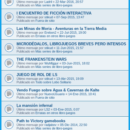
Último mensaje por
Ladril
«
22-Mar-2016, 20:57
Publicado en
Más series de libro-juegos
I ENCUENTRO DE FICCIÓN INTERACTIVA
Último mensaje por
stikud
«
07-Sep-2015, 13:47
Publicado en
Fuera de sitio
Las Minas de Moria - Aventuras en la Tierra Media
Último mensaje por
Erebon2
«
22-Jul-2015, 19:00
Publicado en
Erratas en otros libro-juegos
MICRODÉDALOS, LIBROJUEGOS BREVES PERO INTENSOS
Último mensaje por
stikud
«
11-Jun-2015, 21:57
Publicado en
Más series de libro-juegos
THE FRANKENSTEIN WARS
Último mensaje por
Wuhlfggur
«
03-Jun-2015, 18:02
Publicado en
Más series de libro-juegos
JUEGO DE ROL DE LS
Último mensaje por
stikud
«
13-Abr-2015, 19:09
Publicado en
Todo sobre Lobo Solitario
Vendo Fuego sobre Agua & Cavernas de Kalte
Último mensaje por
NuevoUsuario
«
14-Ene-2015, 10:41
Publicado en
Fuera de sitio
La mansión infernal
Último mensaje por
LS2
«
03-Ene-2015, 0:07
Publicado en
Erratas en otros libro-juegos
Path to Victory gamebooks
Último mensaje por
radjabov
«
05-Dic-2014, 22:50
Publicado en
Más series de libro-juegos