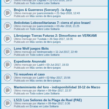
Último mensaje por
Legolas
«
22-Oct-2018, 18:07
Publicado en
Todo sobre Lobo Solitario
Brujos & Guerreros (Sorcery!) - la App
Último mensaje por
juanconmiedo
«
21-Sep-2018, 12:43
Publicado en
Más series de libro-juegos
Anécdotas Lobosolitarianas 7: cierra el pico kraan!
Último mensaje por
juanconmiedo
«
03-Abr-2018, 21:25
Publicado en
Todo sobre Lobo Solitario
Librojuego Tierras Futuras 2: Dimorfismo en VERKAMI
Último mensaje por
Tusitala
«
26-Sep-2017, 16:35
Publicado en
Más series de libro-juegos
Lone Wolf juegos 8bits
Último mensaje por
birdmanradio
«
11-Jul-2017, 22:49
Publicado en
Todo sobre Lobo Solitario
Expediente Anunnaki
Último mensaje por
Ladril
«
03-Jul-2017, 19:33
Publicado en
Más series de libro-juegos
Tú resuelves el caso
Último mensaje por
Ladril
«
02-May-2017, 15:56
Publicado en
Más series de libro-juegos
Mantenimiento del foro - indisponibilidad 10-12 de Marzo
Último mensaje por
Alarion
«
09-Mar-2017, 22:37
Publicado en
Todo sobre Lobo Solitario
LS13: Los Señores de la Plaga de Ruel (PAE)
Último mensaje por
Alarion
«
09-Mar-2017, 0:36
Publicado en
Erratas en Lobo Solitario