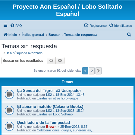
Proyecto Aon Español / Lobo Solitario
Español
FAQ
Registrarse
Identificarse
B
Inicio
Índice general
Buscar
Temas sin respuesta
u
Temas sin respuesta
s
Ir a búsqueda avanzada
c
Buscar
Búsqueda avanzada
a
1
2
Siguiente
Se encontraron 91 coincidencias
r
Temas
La Senda del Tigre - #3 Usurpador
Último mensaje por
LS2
«
18-Ene-2024, 13:46
Publicado en
Erratas en otros libro-juegos
El abismo maldito (Celaeno Books)
Último mensaje por
LS2
«
13-Sep-2023, 15:24
Publicado en
Erratas en Lobo Solitario
Desfiladero de la Tempestad
Último mensaje por
Brown
«
25-Ene-2023, 8:37
Publicado en
Colaboraciones, quejas, sugerencias,...