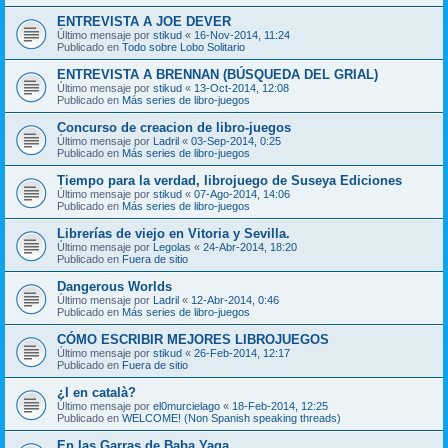
ENTREVISTA A JOE DEVER
Último mensaje por
stikud
«
16-Nov-2014, 11:24
Publicado en
Todo sobre Lobo Solitario
ENTREVISTA A BRENNAN (BÚSQUEDA DEL GRIAL)
Último mensaje por
stikud
«
13-Oct-2014, 12:08
Publicado en
Más series de libro-juegos
Concurso de creacion de libro-juegos
Último mensaje por
Ladril
«
03-Sep-2014, 0:25
Publicado en
Más series de libro-juegos
Tiempo para la verdad, librojuego de Suseya Ediciones
Último mensaje por
stikud
«
07-Ago-2014, 14:06
Publicado en
Más series de libro-juegos
Librerías de viejo en Vitoria y Sevilla.
Último mensaje por
Legolas
«
24-Abr-2014, 18:20
Publicado en
Fuera de sitio
Dangerous Worlds
Último mensaje por
Ladril
«
12-Abr-2014, 0:46
Publicado en
Más series de libro-juegos
CÓMO ESCRIBIR MEJORES LIBROJUEGOS
Último mensaje por
stikud
«
26-Feb-2014, 12:17
Publicado en
Fuera de sitio
¿I en català?
Último mensaje por
el0murcielago
«
18-Feb-2014, 12:25
Publicado en
WELCOME! (Non Spanish speaking threads)
En las Garras de Baba Yaga