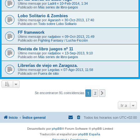
Último mensaje por
Ladril
«
10-Feb-2014, 1:34
Publicado en
Más series de libro-juegos
Lobo Solitario & Zombies
Último mensaje por
Agarash
«
30-Oct-2013, 17:40
Publicado en
Todo sobre Lobo Solitario
FF framework
Último mensaje por
radjabov
«
09-Oct-2013, 21:49
Publicado en
Fighting Fantasy / Lucha-Ficción
Revista de libro juegos nº 11
Último mensaje por
radjabov
«
13-Sep-2013, 9:10
Publicado en
Más series de libro-juegos
Librerías de viejo en Zaragoza.
Último mensaje por
Legolas
«
07-Ago-2013, 11:58
Publicado en
Fuera de sitio
1
2
Siguiente
Se encontraron 91 coincidencias
Ir a
Inicio
Índice general
Todos los horarios son
UTC+02:00
Desarrollado por
phpBB
® Forum Software © phpBB Limited
Traducción al español por
phpBB España
Privacidad
|
Condiciones