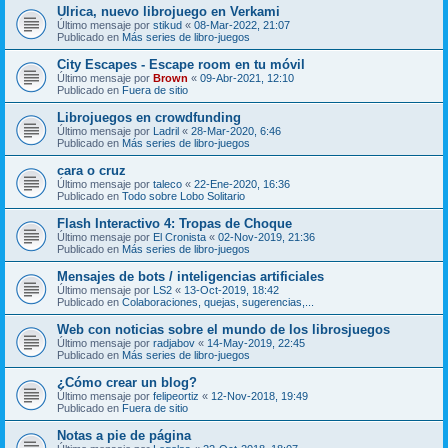
Ulrica, nuevo librojuego en Verkami
Último mensaje por
stikud
«
08-Mar-2022, 21:07
Publicado en
Más series de libro-juegos
City Escapes - Escape room en tu móvil
Último mensaje por
Brown
«
09-Abr-2021, 12:10
Publicado en
Fuera de sitio
Librojuegos en crowdfunding
Último mensaje por
Ladril
«
28-Mar-2020, 6:46
Publicado en
Más series de libro-juegos
cara o cruz
Último mensaje por
taleco
«
22-Ene-2020, 16:36
Publicado en
Todo sobre Lobo Solitario
Flash Interactivo 4: Tropas de Choque
Último mensaje por
El Cronista
«
02-Nov-2019, 21:36
Publicado en
Más series de libro-juegos
Mensajes de bots / inteligencias artificiales
Último mensaje por
LS2
«
13-Oct-2019, 18:42
Publicado en
Colaboraciones, quejas, sugerencias,...
Web con noticias sobre el mundo de los librosjuegos
Último mensaje por
radjabov
«
14-May-2019, 22:45
Publicado en
Más series de libro-juegos
¿Cómo crear un blog?
Último mensaje por
felipeortiz
«
12-Nov-2018, 19:49
Publicado en
Fuera de sitio
Notas a pie de página