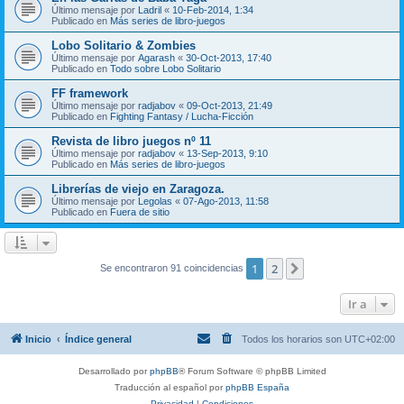
Último mensaje por
Ladril
«
10-Feb-2014, 1:34
Publicado en
Más series de libro-juegos
Lobo Solitario & Zombies
Último mensaje por
Agarash
«
30-Oct-2013, 17:40
Publicado en
Todo sobre Lobo Solitario
FF framework
Último mensaje por
radjabov
«
09-Oct-2013, 21:49
Publicado en
Fighting Fantasy / Lucha-Ficción
Revista de libro juegos nº 11
Último mensaje por
radjabov
«
13-Sep-2013, 9:10
Publicado en
Más series de libro-juegos
Librerías de viejo en Zaragoza.
Último mensaje por
Legolas
«
07-Ago-2013, 11:58
Publicado en
Fuera de sitio
1
2
Siguiente
Se encontraron 91 coincidencias
Ir a
Inicio
Índice general
Todos los horarios son
UTC+02:00
Desarrollado por
phpBB
® Forum Software © phpBB Limited
Traducción al español por
phpBB España
Privacidad
|
Condiciones