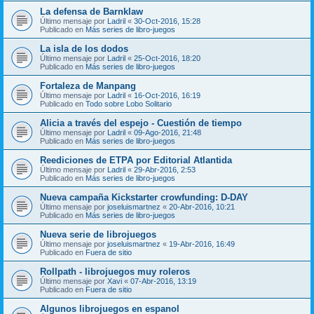
La defensa de Barnklaw
Último mensaje por
Ladril
«
30-Oct-2016, 15:28
Publicado en
Más series de libro-juegos
La isla de los dodos
Último mensaje por
Ladril
«
25-Oct-2016, 18:20
Publicado en
Más series de libro-juegos
Fortaleza de Manpang
Último mensaje por
Ladril
«
16-Oct-2016, 16:19
Publicado en
Todo sobre Lobo Solitario
Alicia a través del espejo - Cuestión de tiempo
Último mensaje por
Ladril
«
09-Ago-2016, 21:48
Publicado en
Más series de libro-juegos
Reediciones de ETPA por Editorial Atlantida
Último mensaje por
Ladril
«
29-Abr-2016, 2:53
Publicado en
Más series de libro-juegos
Nueva campaña Kickstarter crowfunding: D-DAY
Último mensaje por
joseluismartnez
«
20-Abr-2016, 10:21
Publicado en
Más series de libro-juegos
Nueva serie de librojuegos
Último mensaje por
joseluismartnez
«
19-Abr-2016, 16:49
Publicado en
Fuera de sitio
Rollpath - librojuegos muy roleros
Último mensaje por
Xavi
«
07-Abr-2016, 13:19
Publicado en
Fuera de sitio
Algunos librojuegos en espanol