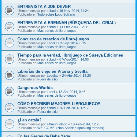
ENTREVISTA A JOE DEVER
Último mensaje por
stikud
«
16-Nov-2014, 11:24
Publicado en
Todo sobre Lobo Solitario
ENTREVISTA A BRENNAN (BÚSQUEDA DEL GRIAL)
Último mensaje por
stikud
«
13-Oct-2014, 12:08
Publicado en
Más series de libro-juegos
Concurso de creacion de libro-juegos
Último mensaje por
Ladril
«
03-Sep-2014, 0:25
Publicado en
Más series de libro-juegos
Tiempo para la verdad, librojuego de Suseya Ediciones
Último mensaje por
stikud
«
07-Ago-2014, 14:06
Publicado en
Más series de libro-juegos
Librerías de viejo en Vitoria y Sevilla.
Último mensaje por
Legolas
«
24-Abr-2014, 18:20
Publicado en
Fuera de sitio
Dangerous Worlds
Último mensaje por
Ladril
«
12-Abr-2014, 0:46
Publicado en
Más series de libro-juegos
CÓMO ESCRIBIR MEJORES LIBROJUEGOS
Último mensaje por
stikud
«
26-Feb-2014, 12:17
Publicado en
Fuera de sitio
¿I en català?
Último mensaje por
el0murcielago
«
18-Feb-2014, 12:25
Publicado en
WELCOME! (Non Spanish speaking threads)
En las Garras de Baba Yaga