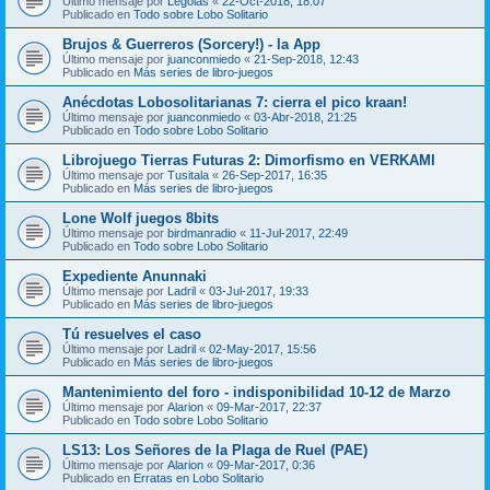
Último mensaje por
Legolas
«
22-Oct-2018, 18:07
Publicado en
Todo sobre Lobo Solitario
Brujos & Guerreros (Sorcery!) - la App
Último mensaje por
juanconmiedo
«
21-Sep-2018, 12:43
Publicado en
Más series de libro-juegos
Anécdotas Lobosolitarianas 7: cierra el pico kraan!
Último mensaje por
juanconmiedo
«
03-Abr-2018, 21:25
Publicado en
Todo sobre Lobo Solitario
Librojuego Tierras Futuras 2: Dimorfismo en VERKAMI
Último mensaje por
Tusitala
«
26-Sep-2017, 16:35
Publicado en
Más series de libro-juegos
Lone Wolf juegos 8bits
Último mensaje por
birdmanradio
«
11-Jul-2017, 22:49
Publicado en
Todo sobre Lobo Solitario
Expediente Anunnaki
Último mensaje por
Ladril
«
03-Jul-2017, 19:33
Publicado en
Más series de libro-juegos
Tú resuelves el caso
Último mensaje por
Ladril
«
02-May-2017, 15:56
Publicado en
Más series de libro-juegos
Mantenimiento del foro - indisponibilidad 10-12 de Marzo
Último mensaje por
Alarion
«
09-Mar-2017, 22:37
Publicado en
Todo sobre Lobo Solitario
LS13: Los Señores de la Plaga de Ruel (PAE)
Último mensaje por
Alarion
«
09-Mar-2017, 0:36
Publicado en
Erratas en Lobo Solitario