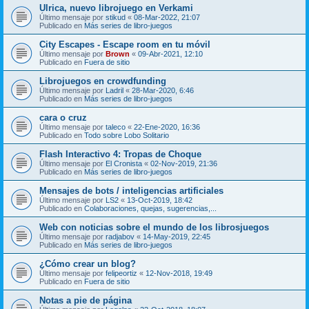
Ulrica, nuevo librojuego en Verkami
Último mensaje por
stikud
«
08-Mar-2022, 21:07
Publicado en
Más series de libro-juegos
City Escapes - Escape room en tu móvil
Último mensaje por
Brown
«
09-Abr-2021, 12:10
Publicado en
Fuera de sitio
Librojuegos en crowdfunding
Último mensaje por
Ladril
«
28-Mar-2020, 6:46
Publicado en
Más series de libro-juegos
cara o cruz
Último mensaje por
taleco
«
22-Ene-2020, 16:36
Publicado en
Todo sobre Lobo Solitario
Flash Interactivo 4: Tropas de Choque
Último mensaje por
El Cronista
«
02-Nov-2019, 21:36
Publicado en
Más series de libro-juegos
Mensajes de bots / inteligencias artificiales
Último mensaje por
LS2
«
13-Oct-2019, 18:42
Publicado en
Colaboraciones, quejas, sugerencias,...
Web con noticias sobre el mundo de los librosjuegos
Último mensaje por
radjabov
«
14-May-2019, 22:45
Publicado en
Más series de libro-juegos
¿Cómo crear un blog?
Último mensaje por
felipeortiz
«
12-Nov-2018, 19:49
Publicado en
Fuera de sitio
Notas a pie de página