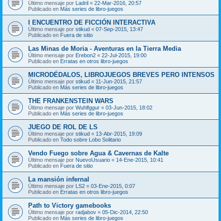
Último mensaje por
Ladril
«
22-Mar-2016, 20:57
Publicado en
Más series de libro-juegos
I ENCUENTRO DE FICCIÓN INTERACTIVA
Último mensaje por
stikud
«
07-Sep-2015, 13:47
Publicado en
Fuera de sitio
Las Minas de Moria - Aventuras en la Tierra Media
Último mensaje por
Erebon2
«
22-Jul-2015, 19:00
Publicado en
Erratas en otros libro-juegos
MICRODÉDALOS, LIBROJUEGOS BREVES PERO INTENSOS
Último mensaje por
stikud
«
11-Jun-2015, 21:57
Publicado en
Más series de libro-juegos
THE FRANKENSTEIN WARS
Último mensaje por
Wuhlfggur
«
03-Jun-2015, 18:02
Publicado en
Más series de libro-juegos
JUEGO DE ROL DE LS
Último mensaje por
stikud
«
13-Abr-2015, 19:09
Publicado en
Todo sobre Lobo Solitario
Vendo Fuego sobre Agua & Cavernas de Kalte
Último mensaje por
NuevoUsuario
«
14-Ene-2015, 10:41
Publicado en
Fuera de sitio
La mansión infernal
Último mensaje por
LS2
«
03-Ene-2015, 0:07
Publicado en
Erratas en otros libro-juegos
Path to Victory gamebooks
Último mensaje por
radjabov
«
05-Dic-2014, 22:50
Publicado en
Más series de libro-juegos