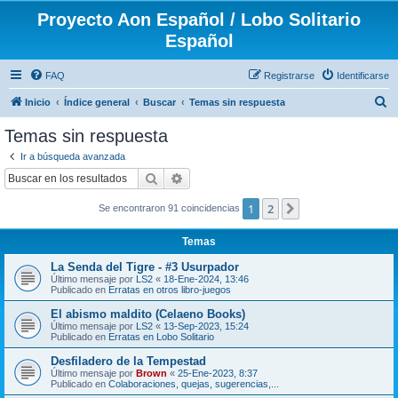
Proyecto Aon Español / Lobo Solitario
Español
FAQ
Registrarse
Identificarse
B
Inicio
Índice general
Buscar
Temas sin respuesta
u
Temas sin respuesta
s
Ir a búsqueda avanzada
c
Buscar
Búsqueda avanzada
a
1
2
Siguiente
Se encontraron 91 coincidencias
r
Temas
La Senda del Tigre - #3 Usurpador
Último mensaje por
LS2
«
18-Ene-2024, 13:46
Publicado en
Erratas en otros libro-juegos
El abismo maldito (Celaeno Books)
Último mensaje por
LS2
«
13-Sep-2023, 15:24
Publicado en
Erratas en Lobo Solitario
Desfiladero de la Tempestad
Último mensaje por
Brown
«
25-Ene-2023, 8:37
Publicado en
Colaboraciones, quejas, sugerencias,...