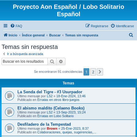
Proyecto Aon Español / Lobo Solitario
Español
FAQ
Registrarse
Identificarse
B
Inicio
Índice general
Buscar
Temas sin respuesta
u
Temas sin respuesta
s
Ir a búsqueda avanzada
c
Buscar
Búsqueda avanzada
a
1
2
Siguiente
Se encontraron 91 coincidencias
r
Temas
La Senda del Tigre - #3 Usurpador
Último mensaje por
LS2
«
18-Ene-2024, 13:46
Publicado en
Erratas en otros libro-juegos
El abismo maldito (Celaeno Books)
Último mensaje por
LS2
«
13-Sep-2023, 15:24
Publicado en
Erratas en Lobo Solitario
Desfiladero de la Tempestad
Último mensaje por
Brown
«
25-Ene-2023, 8:37
Publicado en
Colaboraciones, quejas, sugerencias,...