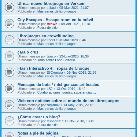
Ulrica, nuevo librojuego en Verkami
Último mensaje por
stikud
«
08-Mar-2022, 21:07
Publicado en
Más series de libro-juegos
City Escapes - Escape room en tu móvil
Último mensaje por
Brown
«
09-Abr-2021, 12:10
Publicado en
Fuera de sitio
Librojuegos en crowdfunding
Último mensaje por
Ladril
«
28-Mar-2020, 6:46
Publicado en
Más series de libro-juegos
cara o cruz
Último mensaje por
taleco
«
22-Ene-2020, 16:36
Publicado en
Todo sobre Lobo Solitario
Flash Interactivo 4: Tropas de Choque
Último mensaje por
El Cronista
«
02-Nov-2019, 21:36
Publicado en
Más series de libro-juegos
Mensajes de bots / inteligencias artificiales
Último mensaje por
LS2
«
13-Oct-2019, 18:42
Publicado en
Colaboraciones, quejas, sugerencias,...
Web con noticias sobre el mundo de los librosjuegos
Último mensaje por
radjabov
«
14-May-2019, 22:45
Publicado en
Más series de libro-juegos
¿Cómo crear un blog?
Último mensaje por
felipeortiz
«
12-Nov-2018, 19:49
Publicado en
Fuera de sitio
Notas a pie de página