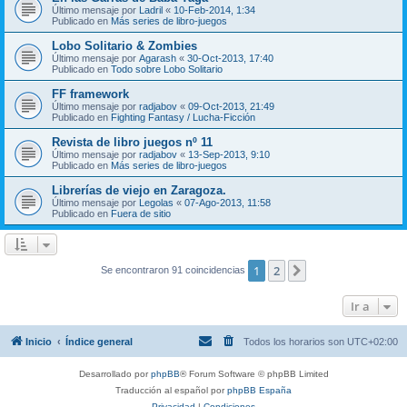
Último mensaje por
Ladril
«
10-Feb-2014, 1:34
Publicado en
Más series de libro-juegos
Lobo Solitario & Zombies
Último mensaje por
Agarash
«
30-Oct-2013, 17:40
Publicado en
Todo sobre Lobo Solitario
FF framework
Último mensaje por
radjabov
«
09-Oct-2013, 21:49
Publicado en
Fighting Fantasy / Lucha-Ficción
Revista de libro juegos nº 11
Último mensaje por
radjabov
«
13-Sep-2013, 9:10
Publicado en
Más series de libro-juegos
Librerías de viejo en Zaragoza.
Último mensaje por
Legolas
«
07-Ago-2013, 11:58
Publicado en
Fuera de sitio
1
2
Siguiente
Se encontraron 91 coincidencias
Ir a
Inicio
Índice general
Todos los horarios son
UTC+02:00
Desarrollado por
phpBB
® Forum Software © phpBB Limited
Traducción al español por
phpBB España
Privacidad
|
Condiciones