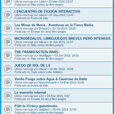
Último mensaje por
Ladril
«
22-Mar-2016, 20:57
Publicado en
Más series de libro-juegos
I ENCUENTRO DE FICCIÓN INTERACTIVA
Último mensaje por
stikud
«
07-Sep-2015, 13:47
Publicado en
Fuera de sitio
Las Minas de Moria - Aventuras en la Tierra Media
Último mensaje por
Erebon2
«
22-Jul-2015, 19:00
Publicado en
Erratas en otros libro-juegos
MICRODÉDALOS, LIBROJUEGOS BREVES PERO INTENSOS
Último mensaje por
stikud
«
11-Jun-2015, 21:57
Publicado en
Más series de libro-juegos
THE FRANKENSTEIN WARS
Último mensaje por
Wuhlfggur
«
03-Jun-2015, 18:02
Publicado en
Más series de libro-juegos
JUEGO DE ROL DE LS
Último mensaje por
stikud
«
13-Abr-2015, 19:09
Publicado en
Todo sobre Lobo Solitario
Vendo Fuego sobre Agua & Cavernas de Kalte
Último mensaje por
NuevoUsuario
«
14-Ene-2015, 10:41
Publicado en
Fuera de sitio
La mansión infernal
Último mensaje por
LS2
«
03-Ene-2015, 0:07
Publicado en
Erratas en otros libro-juegos
Path to Victory gamebooks
Último mensaje por
radjabov
«
05-Dic-2014, 22:50
Publicado en
Más series de libro-juegos