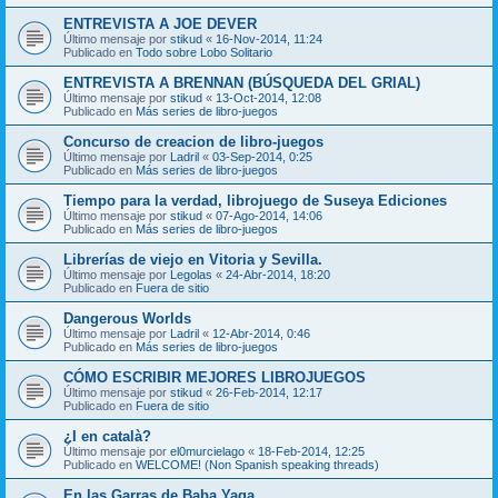
ENTREVISTA A JOE DEVER
Último mensaje por
stikud
«
16-Nov-2014, 11:24
Publicado en
Todo sobre Lobo Solitario
ENTREVISTA A BRENNAN (BÚSQUEDA DEL GRIAL)
Último mensaje por
stikud
«
13-Oct-2014, 12:08
Publicado en
Más series de libro-juegos
Concurso de creacion de libro-juegos
Último mensaje por
Ladril
«
03-Sep-2014, 0:25
Publicado en
Más series de libro-juegos
Tiempo para la verdad, librojuego de Suseya Ediciones
Último mensaje por
stikud
«
07-Ago-2014, 14:06
Publicado en
Más series de libro-juegos
Librerías de viejo en Vitoria y Sevilla.
Último mensaje por
Legolas
«
24-Abr-2014, 18:20
Publicado en
Fuera de sitio
Dangerous Worlds
Último mensaje por
Ladril
«
12-Abr-2014, 0:46
Publicado en
Más series de libro-juegos
CÓMO ESCRIBIR MEJORES LIBROJUEGOS
Último mensaje por
stikud
«
26-Feb-2014, 12:17
Publicado en
Fuera de sitio
¿I en català?
Último mensaje por
el0murcielago
«
18-Feb-2014, 12:25
Publicado en
WELCOME! (Non Spanish speaking threads)
En las Garras de Baba Yaga