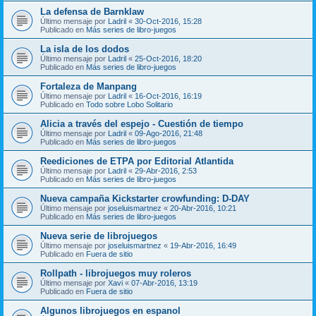
La defensa de Barnklaw
Último mensaje por
Ladril
«
30-Oct-2016, 15:28
Publicado en
Más series de libro-juegos
La isla de los dodos
Último mensaje por
Ladril
«
25-Oct-2016, 18:20
Publicado en
Más series de libro-juegos
Fortaleza de Manpang
Último mensaje por
Ladril
«
16-Oct-2016, 16:19
Publicado en
Todo sobre Lobo Solitario
Alicia a través del espejo - Cuestión de tiempo
Último mensaje por
Ladril
«
09-Ago-2016, 21:48
Publicado en
Más series de libro-juegos
Reediciones de ETPA por Editorial Atlantida
Último mensaje por
Ladril
«
29-Abr-2016, 2:53
Publicado en
Más series de libro-juegos
Nueva campaña Kickstarter crowfunding: D-DAY
Último mensaje por
joseluismartnez
«
20-Abr-2016, 10:21
Publicado en
Más series de libro-juegos
Nueva serie de librojuegos
Último mensaje por
joseluismartnez
«
19-Abr-2016, 16:49
Publicado en
Fuera de sitio
Rollpath - librojuegos muy roleros
Último mensaje por
Xavi
«
07-Abr-2016, 13:19
Publicado en
Fuera de sitio
Algunos librojuegos en espanol