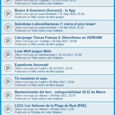
Último mensaje por
Legolas
«
22-Oct-2018, 18:07
Publicado en
Todo sobre Lobo Solitario
Brujos & Guerreros (Sorcery!) - la App
Último mensaje por
juanconmiedo
«
21-Sep-2018, 12:43
Publicado en
Más series de libro-juegos
Anécdotas Lobosolitarianas 7: cierra el pico kraan!
Último mensaje por
juanconmiedo
«
03-Abr-2018, 21:25
Publicado en
Todo sobre Lobo Solitario
Librojuego Tierras Futuras 2: Dimorfismo en VERKAMI
Último mensaje por
Tusitala
«
26-Sep-2017, 16:35
Publicado en
Más series de libro-juegos
Lone Wolf juegos 8bits
Último mensaje por
birdmanradio
«
11-Jul-2017, 22:49
Publicado en
Todo sobre Lobo Solitario
Expediente Anunnaki
Último mensaje por
Ladril
«
03-Jul-2017, 19:33
Publicado en
Más series de libro-juegos
Tú resuelves el caso
Último mensaje por
Ladril
«
02-May-2017, 15:56
Publicado en
Más series de libro-juegos
Mantenimiento del foro - indisponibilidad 10-12 de Marzo
Último mensaje por
Alarion
«
09-Mar-2017, 22:37
Publicado en
Todo sobre Lobo Solitario
LS13: Los Señores de la Plaga de Ruel (PAE)
Último mensaje por
Alarion
«
09-Mar-2017, 0:36
Publicado en
Erratas en Lobo Solitario