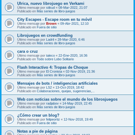
Ulrica, nuevo librojuego en Verkami
Último mensaje por
stikud
«
08-Mar-2022, 21:07
Publicado en
Más series de libro-juegos
City Escapes - Escape room en tu móvil
Último mensaje por
Brown
«
09-Abr-2021, 12:10
Publicado en
Fuera de sitio
Librojuegos en crowdfunding
Último mensaje por
Ladril
«
28-Mar-2020, 6:46
Publicado en
Más series de libro-juegos
cara o cruz
Último mensaje por
taleco
«
22-Ene-2020, 16:36
Publicado en
Todo sobre Lobo Solitario
Flash Interactivo 4: Tropas de Choque
Último mensaje por
El Cronista
«
02-Nov-2019, 21:36
Publicado en
Más series de libro-juegos
Mensajes de bots / inteligencias artificiales
Último mensaje por
LS2
«
13-Oct-2019, 18:42
Publicado en
Colaboraciones, quejas, sugerencias,...
Web con noticias sobre el mundo de los librosjuegos
Último mensaje por
radjabov
«
14-May-2019, 22:45
Publicado en
Más series de libro-juegos
¿Cómo crear un blog?
Último mensaje por
felipeortiz
«
12-Nov-2018, 19:49
Publicado en
Fuera de sitio
Notas a pie de página