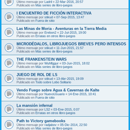
Último mensaje por
Ladril
«
22-Mar-2016, 20:57
Publicado en
Más series de libro-juegos
I ENCUENTRO DE FICCIÓN INTERACTIVA
Último mensaje por
stikud
«
07-Sep-2015, 13:47
Publicado en
Fuera de sitio
Las Minas de Moria - Aventuras en la Tierra Media
Último mensaje por
Erebon2
«
22-Jul-2015, 19:00
Publicado en
Erratas en otros libro-juegos
MICRODÉDALOS, LIBROJUEGOS BREVES PERO INTENSOS
Último mensaje por
stikud
«
11-Jun-2015, 21:57
Publicado en
Más series de libro-juegos
THE FRANKENSTEIN WARS
Último mensaje por
Wuhlfggur
«
03-Jun-2015, 18:02
Publicado en
Más series de libro-juegos
JUEGO DE ROL DE LS
Último mensaje por
stikud
«
13-Abr-2015, 19:09
Publicado en
Todo sobre Lobo Solitario
Vendo Fuego sobre Agua & Cavernas de Kalte
Último mensaje por
NuevoUsuario
«
14-Ene-2015, 10:41
Publicado en
Fuera de sitio
La mansión infernal
Último mensaje por
LS2
«
03-Ene-2015, 0:07
Publicado en
Erratas en otros libro-juegos
Path to Victory gamebooks
Último mensaje por
radjabov
«
05-Dic-2014, 22:50
Publicado en
Más series de libro-juegos