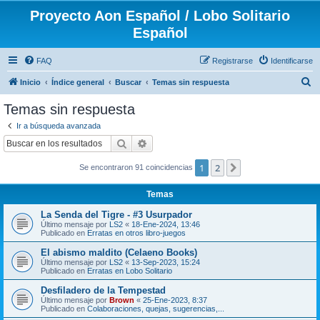
Proyecto Aon Español / Lobo Solitario
Español
FAQ
Registrarse
Identificarse
B
Inicio
Índice general
Buscar
Temas sin respuesta
u
Temas sin respuesta
s
Ir a búsqueda avanzada
c
Buscar
Búsqueda avanzada
a
1
2
Siguiente
Se encontraron 91 coincidencias
r
Temas
La Senda del Tigre - #3 Usurpador
Último mensaje por
LS2
«
18-Ene-2024, 13:46
Publicado en
Erratas en otros libro-juegos
El abismo maldito (Celaeno Books)
Último mensaje por
LS2
«
13-Sep-2023, 15:24
Publicado en
Erratas en Lobo Solitario
Desfiladero de la Tempestad
Último mensaje por
Brown
«
25-Ene-2023, 8:37
Publicado en
Colaboraciones, quejas, sugerencias,...