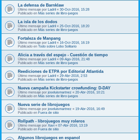
La defensa de Barnklaw
Último mensaje por
Ladril
«
30-Oct-2016, 15:28
Publicado en
Más series de libro-juegos
La isla de los dodos
Último mensaje por
Ladril
«
25-Oct-2016, 18:20
Publicado en
Más series de libro-juegos
Fortaleza de Manpang
Último mensaje por
Ladril
«
16-Oct-2016, 16:19
Publicado en
Todo sobre Lobo Solitario
Alicia a través del espejo - Cuestión de tiempo
Último mensaje por
Ladril
«
09-Ago-2016, 21:48
Publicado en
Más series de libro-juegos
Reediciones de ETPA por Editorial Atlantida
Último mensaje por
Ladril
«
29-Abr-2016, 2:53
Publicado en
Más series de libro-juegos
Nueva campaña Kickstarter crowfunding: D-DAY
Último mensaje por
joseluismartnez
«
20-Abr-2016, 10:21
Publicado en
Más series de libro-juegos
Nueva serie de librojuegos
Último mensaje por
joseluismartnez
«
19-Abr-2016, 16:49
Publicado en
Fuera de sitio
Rollpath - librojuegos muy roleros
Último mensaje por
Xavi
«
07-Abr-2016, 13:19
Publicado en
Fuera de sitio
Algunos librojuegos en espanol