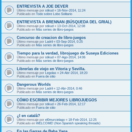
ENTREVISTA A JOE DEVER
Último mensaje por
stikud
«
16-Nov-2014, 11:24
Publicado en
Todo sobre Lobo Solitario
ENTREVISTA A BRENNAN (BÚSQUEDA DEL GRIAL)
Último mensaje por
stikud
«
13-Oct-2014, 12:08
Publicado en
Más series de libro-juegos
Concurso de creacion de libro-juegos
Último mensaje por
Ladril
«
03-Sep-2014, 0:25
Publicado en
Más series de libro-juegos
Tiempo para la verdad, librojuego de Suseya Ediciones
Último mensaje por
stikud
«
07-Ago-2014, 14:06
Publicado en
Más series de libro-juegos
Librerías de viejo en Vitoria y Sevilla.
Último mensaje por
Legolas
«
24-Abr-2014, 18:20
Publicado en
Fuera de sitio
Dangerous Worlds
Último mensaje por
Ladril
«
12-Abr-2014, 0:46
Publicado en
Más series de libro-juegos
CÓMO ESCRIBIR MEJORES LIBROJUEGOS
Último mensaje por
stikud
«
26-Feb-2014, 12:17
Publicado en
Fuera de sitio
¿I en català?
Último mensaje por
el0murcielago
«
18-Feb-2014, 12:25
Publicado en
WELCOME! (Non Spanish speaking threads)
En las Garras de Baba Yaga