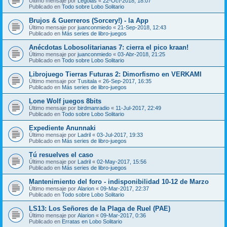
Último mensaje por
Legolas
«
22-Oct-2018, 18:07
Publicado en
Todo sobre Lobo Solitario
Brujos & Guerreros (Sorcery!) - la App
Último mensaje por
juanconmiedo
«
21-Sep-2018, 12:43
Publicado en
Más series de libro-juegos
Anécdotas Lobosolitarianas 7: cierra el pico kraan!
Último mensaje por
juanconmiedo
«
03-Abr-2018, 21:25
Publicado en
Todo sobre Lobo Solitario
Librojuego Tierras Futuras 2: Dimorfismo en VERKAMI
Último mensaje por
Tusitala
«
26-Sep-2017, 16:35
Publicado en
Más series de libro-juegos
Lone Wolf juegos 8bits
Último mensaje por
birdmanradio
«
11-Jul-2017, 22:49
Publicado en
Todo sobre Lobo Solitario
Expediente Anunnaki
Último mensaje por
Ladril
«
03-Jul-2017, 19:33
Publicado en
Más series de libro-juegos
Tú resuelves el caso
Último mensaje por
Ladril
«
02-May-2017, 15:56
Publicado en
Más series de libro-juegos
Mantenimiento del foro - indisponibilidad 10-12 de Marzo
Último mensaje por
Alarion
«
09-Mar-2017, 22:37
Publicado en
Todo sobre Lobo Solitario
LS13: Los Señores de la Plaga de Ruel (PAE)
Último mensaje por
Alarion
«
09-Mar-2017, 0:36
Publicado en
Erratas en Lobo Solitario