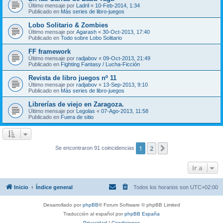
Último mensaje por
Ladril
«
10-Feb-2014, 1:34
Publicado en
Más series de libro-juegos
Lobo Solitario & Zombies
Último mensaje por
Agarash
«
30-Oct-2013, 17:40
Publicado en
Todo sobre Lobo Solitario
FF framework
Último mensaje por
radjabov
«
09-Oct-2013, 21:49
Publicado en
Fighting Fantasy / Lucha-Ficción
Revista de libro juegos nº 11
Último mensaje por
radjabov
«
13-Sep-2013, 9:10
Publicado en
Más series de libro-juegos
Librerías de viejo en Zaragoza.
Último mensaje por
Legolas
«
07-Ago-2013, 11:58
Publicado en
Fuera de sitio
1
2
Siguiente
Se encontraron 91 coincidencias
Ir a
Inicio
Índice general
Todos los horarios son
UTC+02:00
Desarrollado por
phpBB
® Forum Software © phpBB Limited
Traducción al español por
phpBB España
Privacidad
|
Condiciones