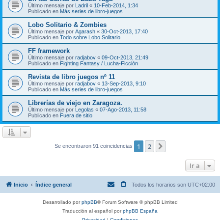
Último mensaje por
Ladril
«
10-Feb-2014, 1:34
Publicado en
Más series de libro-juegos
Lobo Solitario & Zombies
Último mensaje por
Agarash
«
30-Oct-2013, 17:40
Publicado en
Todo sobre Lobo Solitario
FF framework
Último mensaje por
radjabov
«
09-Oct-2013, 21:49
Publicado en
Fighting Fantasy / Lucha-Ficción
Revista de libro juegos nº 11
Último mensaje por
radjabov
«
13-Sep-2013, 9:10
Publicado en
Más series de libro-juegos
Librerías de viejo en Zaragoza.
Último mensaje por
Legolas
«
07-Ago-2013, 11:58
Publicado en
Fuera de sitio
1
2
Siguiente
Se encontraron 91 coincidencias
Ir a
Inicio
Índice general
Todos los horarios son
UTC+02:00
Desarrollado por
phpBB
® Forum Software © phpBB Limited
Traducción al español por
phpBB España
Privacidad
|
Condiciones