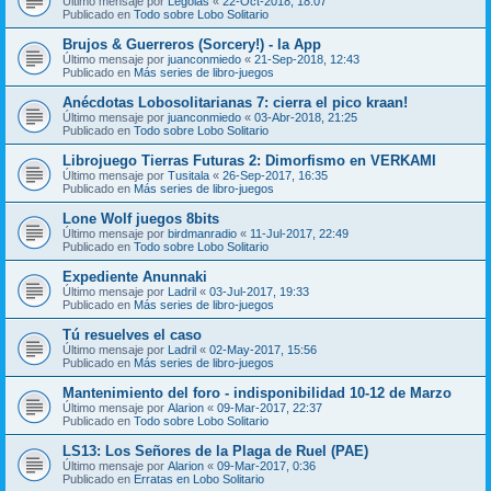
Último mensaje por
Legolas
«
22-Oct-2018, 18:07
Publicado en
Todo sobre Lobo Solitario
Brujos & Guerreros (Sorcery!) - la App
Último mensaje por
juanconmiedo
«
21-Sep-2018, 12:43
Publicado en
Más series de libro-juegos
Anécdotas Lobosolitarianas 7: cierra el pico kraan!
Último mensaje por
juanconmiedo
«
03-Abr-2018, 21:25
Publicado en
Todo sobre Lobo Solitario
Librojuego Tierras Futuras 2: Dimorfismo en VERKAMI
Último mensaje por
Tusitala
«
26-Sep-2017, 16:35
Publicado en
Más series de libro-juegos
Lone Wolf juegos 8bits
Último mensaje por
birdmanradio
«
11-Jul-2017, 22:49
Publicado en
Todo sobre Lobo Solitario
Expediente Anunnaki
Último mensaje por
Ladril
«
03-Jul-2017, 19:33
Publicado en
Más series de libro-juegos
Tú resuelves el caso
Último mensaje por
Ladril
«
02-May-2017, 15:56
Publicado en
Más series de libro-juegos
Mantenimiento del foro - indisponibilidad 10-12 de Marzo
Último mensaje por
Alarion
«
09-Mar-2017, 22:37
Publicado en
Todo sobre Lobo Solitario
LS13: Los Señores de la Plaga de Ruel (PAE)
Último mensaje por
Alarion
«
09-Mar-2017, 0:36
Publicado en
Erratas en Lobo Solitario