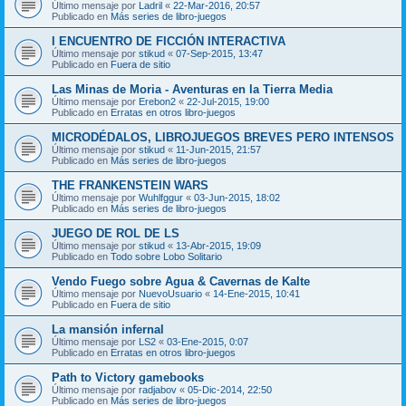
Último mensaje por
Ladril
«
22-Mar-2016, 20:57
Publicado en
Más series de libro-juegos
I ENCUENTRO DE FICCIÓN INTERACTIVA
Último mensaje por
stikud
«
07-Sep-2015, 13:47
Publicado en
Fuera de sitio
Las Minas de Moria - Aventuras en la Tierra Media
Último mensaje por
Erebon2
«
22-Jul-2015, 19:00
Publicado en
Erratas en otros libro-juegos
MICRODÉDALOS, LIBROJUEGOS BREVES PERO INTENSOS
Último mensaje por
stikud
«
11-Jun-2015, 21:57
Publicado en
Más series de libro-juegos
THE FRANKENSTEIN WARS
Último mensaje por
Wuhlfggur
«
03-Jun-2015, 18:02
Publicado en
Más series de libro-juegos
JUEGO DE ROL DE LS
Último mensaje por
stikud
«
13-Abr-2015, 19:09
Publicado en
Todo sobre Lobo Solitario
Vendo Fuego sobre Agua & Cavernas de Kalte
Último mensaje por
NuevoUsuario
«
14-Ene-2015, 10:41
Publicado en
Fuera de sitio
La mansión infernal
Último mensaje por
LS2
«
03-Ene-2015, 0:07
Publicado en
Erratas en otros libro-juegos
Path to Victory gamebooks
Último mensaje por
radjabov
«
05-Dic-2014, 22:50
Publicado en
Más series de libro-juegos