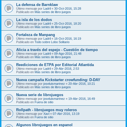
La defensa de Barnklaw
Último mensaje por
Ladril
«
30-Oct-2016, 15:28
Publicado en
Más series de libro-juegos
La isla de los dodos
Último mensaje por
Ladril
«
25-Oct-2016, 18:20
Publicado en
Más series de libro-juegos
Fortaleza de Manpang
Último mensaje por
Ladril
«
16-Oct-2016, 16:19
Publicado en
Todo sobre Lobo Solitario
Alicia a través del espejo - Cuestión de tiempo
Último mensaje por
Ladril
«
09-Ago-2016, 21:48
Publicado en
Más series de libro-juegos
Reediciones de ETPA por Editorial Atlantida
Último mensaje por
Ladril
«
29-Abr-2016, 2:53
Publicado en
Más series de libro-juegos
Nueva campaña Kickstarter crowfunding: D-DAY
Último mensaje por
joseluismartnez
«
20-Abr-2016, 10:21
Publicado en
Más series de libro-juegos
Nueva serie de librojuegos
Último mensaje por
joseluismartnez
«
19-Abr-2016, 16:49
Publicado en
Fuera de sitio
Rollpath - librojuegos muy roleros
Último mensaje por
Xavi
«
07-Abr-2016, 13:19
Publicado en
Fuera de sitio
Algunos librojuegos en espanol