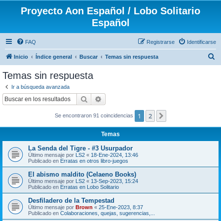
Proyecto Aon Español / Lobo Solitario
Español
FAQ
Registrarse
Identificarse
B
Inicio
Índice general
Buscar
Temas sin respuesta
u
Temas sin respuesta
s
Ir a búsqueda avanzada
c
Buscar
Búsqueda avanzada
a
1
2
Siguiente
Se encontraron 91 coincidencias
r
Temas
La Senda del Tigre - #3 Usurpador
Último mensaje por
LS2
«
18-Ene-2024, 13:46
Publicado en
Erratas en otros libro-juegos
El abismo maldito (Celaeno Books)
Último mensaje por
LS2
«
13-Sep-2023, 15:24
Publicado en
Erratas en Lobo Solitario
Desfiladero de la Tempestad
Último mensaje por
Brown
«
25-Ene-2023, 8:37
Publicado en
Colaboraciones, quejas, sugerencias,...