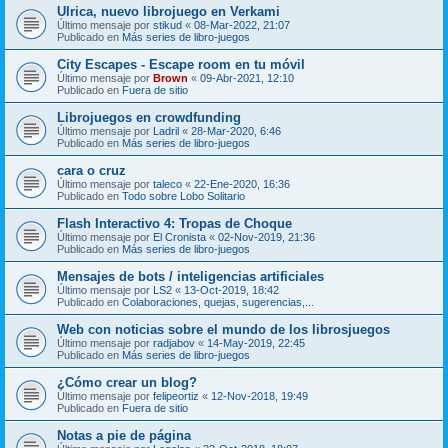
Ulrica, nuevo librojuego en Verkami
Último mensaje por
stikud
«
08-Mar-2022, 21:07
Publicado en
Más series de libro-juegos
City Escapes - Escape room en tu móvil
Último mensaje por
Brown
«
09-Abr-2021, 12:10
Publicado en
Fuera de sitio
Librojuegos en crowdfunding
Último mensaje por
Ladril
«
28-Mar-2020, 6:46
Publicado en
Más series de libro-juegos
cara o cruz
Último mensaje por
taleco
«
22-Ene-2020, 16:36
Publicado en
Todo sobre Lobo Solitario
Flash Interactivo 4: Tropas de Choque
Último mensaje por
El Cronista
«
02-Nov-2019, 21:36
Publicado en
Más series de libro-juegos
Mensajes de bots / inteligencias artificiales
Último mensaje por
LS2
«
13-Oct-2019, 18:42
Publicado en
Colaboraciones, quejas, sugerencias,...
Web con noticias sobre el mundo de los librosjuegos
Último mensaje por
radjabov
«
14-May-2019, 22:45
Publicado en
Más series de libro-juegos
¿Cómo crear un blog?
Último mensaje por
felipeortiz
«
12-Nov-2018, 19:49
Publicado en
Fuera de sitio
Notas a pie de página