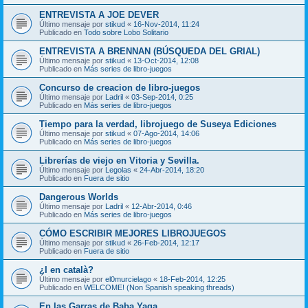
ENTREVISTA A JOE DEVER
Último mensaje por
stikud
«
16-Nov-2014, 11:24
Publicado en
Todo sobre Lobo Solitario
ENTREVISTA A BRENNAN (BÚSQUEDA DEL GRIAL)
Último mensaje por
stikud
«
13-Oct-2014, 12:08
Publicado en
Más series de libro-juegos
Concurso de creacion de libro-juegos
Último mensaje por
Ladril
«
03-Sep-2014, 0:25
Publicado en
Más series de libro-juegos
Tiempo para la verdad, librojuego de Suseya Ediciones
Último mensaje por
stikud
«
07-Ago-2014, 14:06
Publicado en
Más series de libro-juegos
Librerías de viejo en Vitoria y Sevilla.
Último mensaje por
Legolas
«
24-Abr-2014, 18:20
Publicado en
Fuera de sitio
Dangerous Worlds
Último mensaje por
Ladril
«
12-Abr-2014, 0:46
Publicado en
Más series de libro-juegos
CÓMO ESCRIBIR MEJORES LIBROJUEGOS
Último mensaje por
stikud
«
26-Feb-2014, 12:17
Publicado en
Fuera de sitio
¿I en català?
Último mensaje por
el0murcielago
«
18-Feb-2014, 12:25
Publicado en
WELCOME! (Non Spanish speaking threads)
En las Garras de Baba Yaga