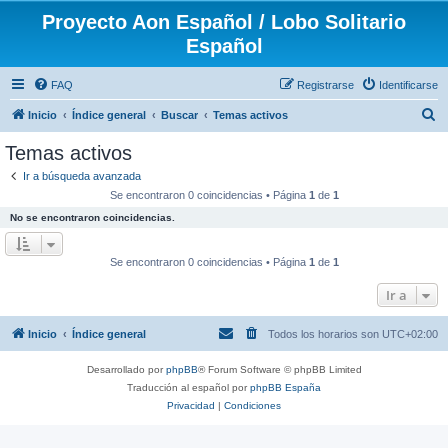
Proyecto Aon Español / Lobo Solitario
Español
FAQ
Registrarse
Identificarse
B
Inicio
Índice general
Buscar
Temas activos
u
Temas activos
s
Ir a búsqueda avanzada
c
Se encontraron 0 coincidencias • Página
1
de
1
a
No se encontraron coincidencias.
r
Se encontraron 0 coincidencias • Página
1
de
1
Ir a
Inicio
Índice general
Todos los horarios son
UTC+02:00
Desarrollado por
phpBB
® Forum Software © phpBB Limited
Traducción al español por
phpBB España
Privacidad
|
Condiciones