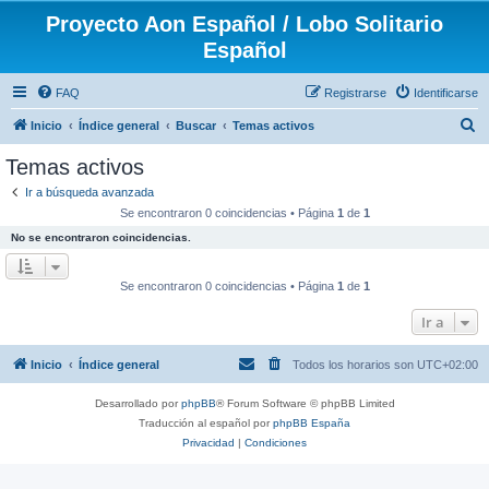
Proyecto Aon Español / Lobo Solitario
Español
FAQ
Registrarse
Identificarse
B
Inicio
Índice general
Buscar
Temas activos
u
Temas activos
s
Ir a búsqueda avanzada
c
Se encontraron 0 coincidencias • Página
1
de
1
a
No se encontraron coincidencias.
r
Se encontraron 0 coincidencias • Página
1
de
1
Ir a
Inicio
Índice general
Todos los horarios son
UTC+02:00
Desarrollado por
phpBB
® Forum Software © phpBB Limited
Traducción al español por
phpBB España
Privacidad
|
Condiciones