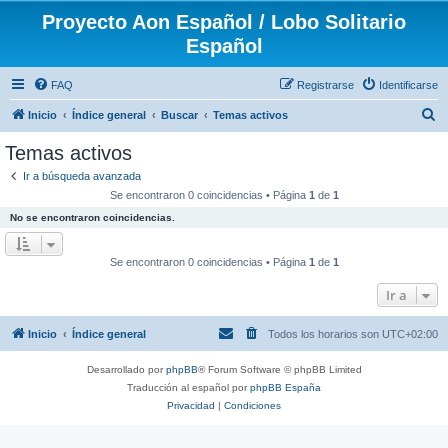
Proyecto Aon Español / Lobo Solitario
Español
FAQ
Registrarse
Identificarse
B
Inicio
Índice general
Buscar
Temas activos
u
Temas activos
s
Ir a búsqueda avanzada
c
Se encontraron 0 coincidencias • Página
1
de
1
a
No se encontraron coincidencias.
r
Se encontraron 0 coincidencias • Página
1
de
1
Ir a
Inicio
Índice general
Todos los horarios son
UTC+02:00
Desarrollado por
phpBB
® Forum Software © phpBB Limited
Traducción al español por
phpBB España
Privacidad
|
Condiciones