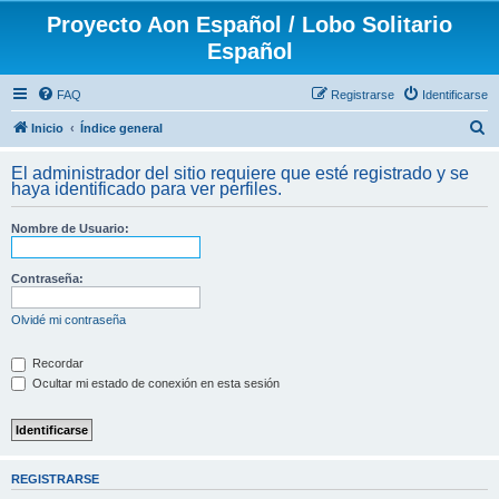
Proyecto Aon Español / Lobo Solitario
Español
FAQ
Registrarse
Identificarse
B
Inicio
Índice general
u
El administrador del sitio requiere que esté registrado y se
s
haya identificado para ver perfiles.
c
Nombre de Usuario:
a
r
Contraseña:
Olvidé mi contraseña
Recordar
Ocultar mi estado de conexión en esta sesión
REGISTRARSE