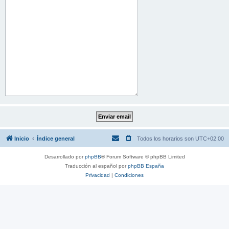
Inicio
Índice general
Todos los horarios son
UTC+02:00
Desarrollado por
phpBB
® Forum Software © phpBB Limited
Traducción al español por
phpBB España
Privacidad
|
Condiciones