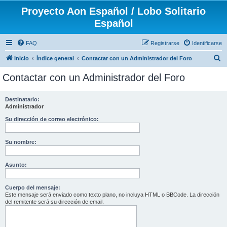
Proyecto Aon Español / Lobo Solitario
Español
FAQ
Registrarse
Identificarse
B
Inicio
Índice general
Contactar con un Administrador del Foro
u
Contactar con un Administrador del Foro
s
c
Destinatario:
Administrador
a
r
Su dirección de correo electrónico:
Su nombre:
Asunto:
Cuerpo del mensaje:
Este mensaje será enviado como texto plano, no incluya HTML o BBCode. La dirección
del remitente será su dirección de email.