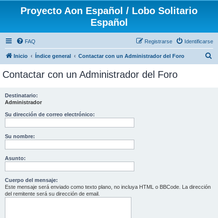
Proyecto Aon Español / Lobo Solitario
Español
FAQ
Registrarse
Identificarse
B
Inicio
Índice general
Contactar con un Administrador del Foro
u
Contactar con un Administrador del Foro
s
c
Destinatario:
Administrador
a
r
Su dirección de correo electrónico:
Su nombre:
Asunto:
Cuerpo del mensaje:
Este mensaje será enviado como texto plano, no incluya HTML o BBCode. La dirección
del remitente será su dirección de email.