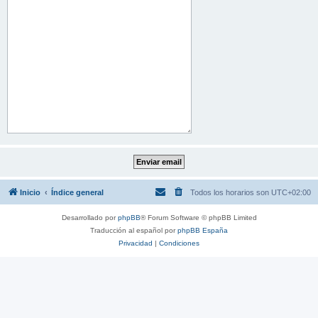
Inicio
Índice general
Todos los horarios son
UTC+02:00
Desarrollado por
phpBB
® Forum Software © phpBB Limited
Traducción al español por
phpBB España
Privacidad
|
Condiciones