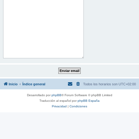
Inicio
Índice general
Todos los horarios son
UTC+02:00
Desarrollado por
phpBB
® Forum Software © phpBB Limited
Traducción al español por
phpBB España
Privacidad
|
Condiciones