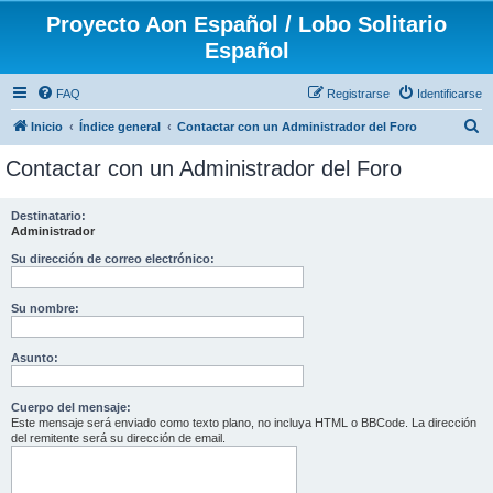
Proyecto Aon Español / Lobo Solitario
Español
FAQ
Registrarse
Identificarse
B
Inicio
Índice general
Contactar con un Administrador del Foro
u
Contactar con un Administrador del Foro
s
c
Destinatario:
Administrador
a
r
Su dirección de correo electrónico:
Su nombre:
Asunto:
Cuerpo del mensaje:
Este mensaje será enviado como texto plano, no incluya HTML o BBCode. La dirección
del remitente será su dirección de email.