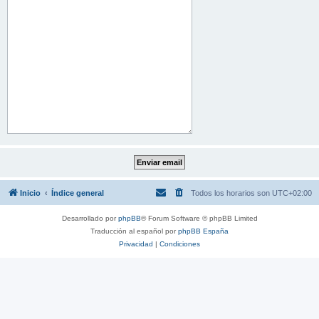
Inicio
Índice general
Todos los horarios son
UTC+02:00
Desarrollado por
phpBB
® Forum Software © phpBB Limited
Traducción al español por
phpBB España
Privacidad
|
Condiciones