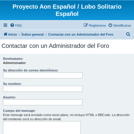
Proyecto Aon Español / Lobo Solitario
Español
FAQ
Registrarse
Identificarse
B
Inicio
Índice general
Contactar con un Administrador del Foro
u
Contactar con un Administrador del Foro
s
c
Destinatario:
Administrador
a
r
Su dirección de correo electrónico:
Su nombre:
Asunto:
Cuerpo del mensaje:
Este mensaje será enviado como texto plano, no incluya HTML o BBCode. La dirección
del remitente será su dirección de email.