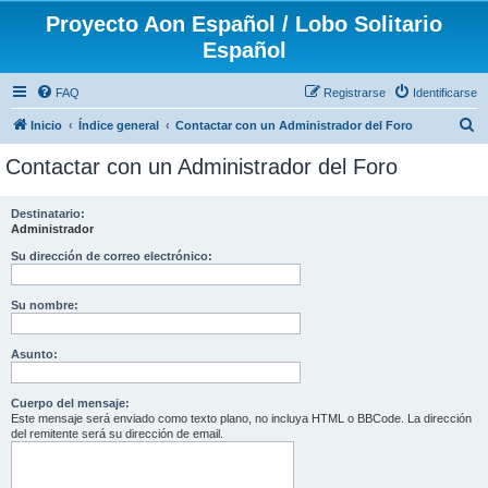
Proyecto Aon Español / Lobo Solitario
Español
FAQ
Registrarse
Identificarse
B
Inicio
Índice general
Contactar con un Administrador del Foro
u
Contactar con un Administrador del Foro
s
c
Destinatario:
Administrador
a
r
Su dirección de correo electrónico:
Su nombre:
Asunto:
Cuerpo del mensaje:
Este mensaje será enviado como texto plano, no incluya HTML o BBCode. La dirección
del remitente será su dirección de email.