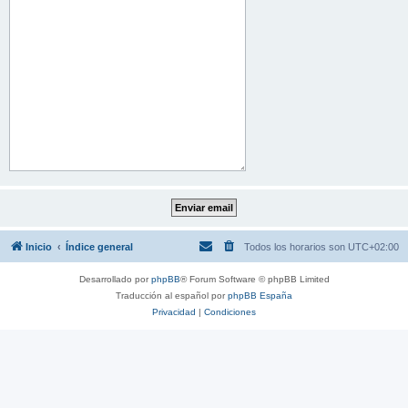
Inicio
Índice general
Todos los horarios son
UTC+02:00
Desarrollado por
phpBB
® Forum Software © phpBB Limited
Traducción al español por
phpBB España
Privacidad
|
Condiciones