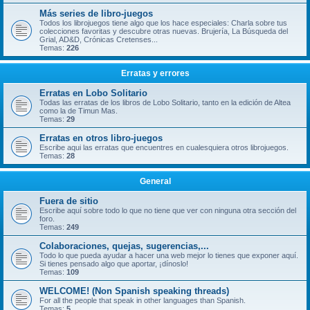
Más series de libro-juegos
Todos los librojuegos tiene algo que los hace especiales: Charla sobre tus
colecciones favoritas y descubre otras nuevas. Brujería, La Búsqueda del
Grial, AD&D, Crónicas Cretenses...
Temas:
226
Erratas y errores
Erratas en Lobo Solitario
Todas las erratas de los libros de Lobo Solitario, tanto en la edición de Altea
como la de Timun Mas.
Temas:
29
Erratas en otros libro-juegos
Escribe aqui las erratas que encuentres en cualesquiera otros librojuegos.
Temas:
28
General
Fuera de sitio
Escribe aquí sobre todo lo que no tiene que ver con ninguna otra sección del
foro.
Temas:
249
Colaboraciones, quejas, sugerencias,...
Todo lo que pueda ayudar a hacer una web mejor lo tienes que exponer aquí.
Si tienes pensado algo que aportar, ¡dínoslo!
Temas:
109
WELCOME! (Non Spanish speaking threads)
For all the people that speak in other languages than Spanish.
Temas:
5