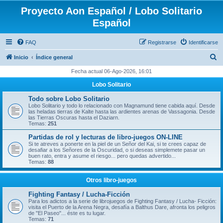
Proyecto Aon Español / Lobo Solitario
Español
FAQ
Registrarse
Identificarse
B
Inicio
Índice general
u
Fecha actual 06-Ago-2026, 16:01
s
Lobo Solitario
c
Todo sobre Lobo Solitario
a
Lobo Solitario y todo lo relacionado con Magnamund tiene cabida aquí. Desde
las heladas tierras de Kalte hasta las ardientes arenas de Vassagonia. Desde
r
las Tierras Oscuras hasta el Daziarn.
Temas:
251
Partidas de rol y lecturas de libro-juegos ON-LINE
Si te atreves a ponerte en la piel de un Señor del Kai, si te crees capaz de
desafiar a los Señores de la Oscuridad, o si deseas simplemete pasar un
buen rato, entra y asume el riesgo... pero quedas advertido...
Temas:
88
Otros libro-juegos
Fighting Fantasy / Lucha-Ficción
Para los adictos a la serie de librojuegos de Fighting Fantasy / Lucha- Ficción:
visita el Puerto de la Arena Negra, desafía a Balthus Dare, afronta los peligros
de "El Paseo"... éste es tu lugar.
Temas:
71