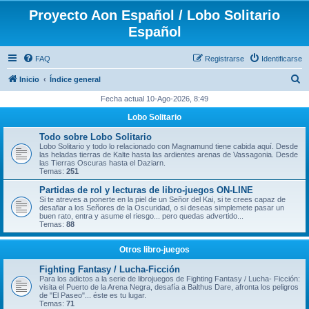
Proyecto Aon Español / Lobo Solitario
Español
FAQ
Registrarse
Identificarse
B
Inicio
Índice general
u
Fecha actual 10-Ago-2026, 8:49
s
Lobo Solitario
c
Todo sobre Lobo Solitario
a
Lobo Solitario y todo lo relacionado con Magnamund tiene cabida aquí. Desde
las heladas tierras de Kalte hasta las ardientes arenas de Vassagonia. Desde
r
las Tierras Oscuras hasta el Daziarn.
Temas:
251
Partidas de rol y lecturas de libro-juegos ON-LINE
Si te atreves a ponerte en la piel de un Señor del Kai, si te crees capaz de
desafiar a los Señores de la Oscuridad, o si deseas simplemete pasar un
buen rato, entra y asume el riesgo... pero quedas advertido...
Temas:
88
Otros libro-juegos
Fighting Fantasy / Lucha-Ficción
Para los adictos a la serie de librojuegos de Fighting Fantasy / Lucha- Ficción:
visita el Puerto de la Arena Negra, desafía a Balthus Dare, afronta los peligros
de "El Paseo"... éste es tu lugar.
Temas:
71