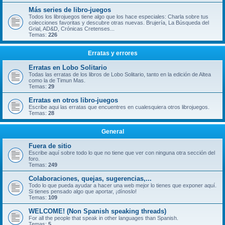
Más series de libro-juegos
Todos los librojuegos tiene algo que los hace especiales: Charla sobre tus
colecciones favoritas y descubre otras nuevas. Brujería, La Búsqueda del
Grial, AD&D, Crónicas Cretenses...
Temas:
226
Erratas y errores
Erratas en Lobo Solitario
Todas las erratas de los libros de Lobo Solitario, tanto en la edición de Altea
como la de Timun Mas.
Temas:
29
Erratas en otros libro-juegos
Escribe aqui las erratas que encuentres en cualesquiera otros librojuegos.
Temas:
28
General
Fuera de sitio
Escribe aquí sobre todo lo que no tiene que ver con ninguna otra sección del
foro.
Temas:
249
Colaboraciones, quejas, sugerencias,...
Todo lo que pueda ayudar a hacer una web mejor lo tienes que exponer aquí.
Si tienes pensado algo que aportar, ¡dínoslo!
Temas:
109
WELCOME! (Non Spanish speaking threads)
For all the people that speak in other languages than Spanish.
Temas:
5