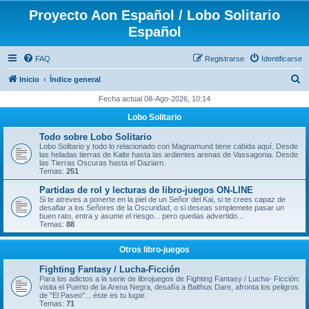
Proyecto Aon Español / Lobo Solitario
Español
FAQ
Registrarse
Identificarse
B
Inicio
Índice general
u
Fecha actual 08-Ago-2026, 10:14
s
Lobo Solitario
c
Todo sobre Lobo Solitario
a
Lobo Solitario y todo lo relacionado con Magnamund tiene cabida aquí. Desde
las heladas tierras de Kalte hasta las ardientes arenas de Vassagonia. Desde
r
las Tierras Oscuras hasta el Daziarn.
Temas:
251
Partidas de rol y lecturas de libro-juegos ON-LINE
Si te atreves a ponerte en la piel de un Señor del Kai, si te crees capaz de
desafiar a los Señores de la Oscuridad, o si deseas simplemete pasar un
buen rato, entra y asume el riesgo... pero quedas advertido...
Temas:
88
Otros libro-juegos
Fighting Fantasy / Lucha-Ficción
Para los adictos a la serie de librojuegos de Fighting Fantasy / Lucha- Ficción:
visita el Puerto de la Arena Negra, desafía a Balthus Dare, afronta los peligros
de "El Paseo"... éste es tu lugar.
Temas:
71