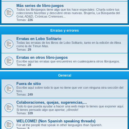
Más series de libro-juegos
Todos los librojuegos tiene algo que los hace especiales: Charla sobre tus
colecciones favoritas y descubre otras nuevas. Brujería, La Búsqueda del
Grial, AD&D, Crónicas Cretenses...
Temas:
226
Erratas y errores
Erratas en Lobo Solitario
Todas las erratas de los libros de Lobo Solitario, tanto en la edición de Altea
como la de Timun Mas.
Temas:
29
Erratas en otros libro-juegos
Escribe aqui las erratas que encuentres en cualesquiera otros librojuegos.
Temas:
28
General
Fuera de sitio
Escribe aquí sobre todo lo que no tiene que ver con ninguna otra sección del
foro.
Temas:
249
Colaboraciones, quejas, sugerencias,...
Todo lo que pueda ayudar a hacer una web mejor lo tienes que exponer aquí.
Si tienes pensado algo que aportar, ¡dínoslo!
Temas:
109
WELCOME! (Non Spanish speaking threads)
For all the people that speak in other languages than Spanish.
Temas:
5