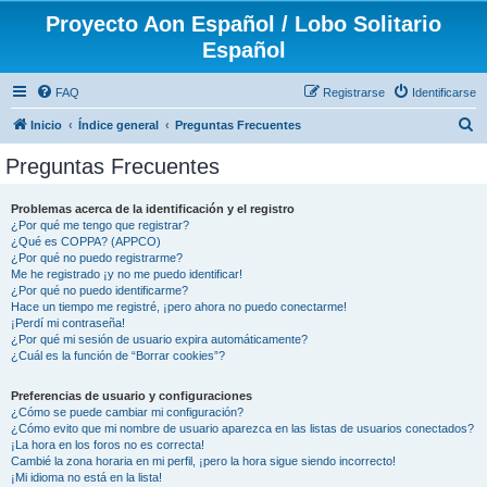
Proyecto Aon Español / Lobo Solitario
Español
FAQ
Registrarse
Identificarse
B
Inicio
Índice general
Preguntas Frecuentes
u
Preguntas Frecuentes
s
c
Problemas acerca de la identificación y el registro
¿Por qué me tengo que registrar?
a
¿Qué es COPPA? (APPCO)
r
¿Por qué no puedo registrarme?
Me he registrado ¡y no me puedo identificar!
¿Por qué no puedo identificarme?
Hace un tiempo me registré, ¡pero ahora no puedo conectarme!
¡Perdí mi contraseña!
¿Por qué mi sesión de usuario expira automáticamente?
¿Cuál es la función de “Borrar cookies”?
Preferencias de usuario y configuraciones
¿Cómo se puede cambiar mi configuración?
¿Cómo evito que mi nombre de usuario aparezca en las listas de usuarios conectados?
¡La hora en los foros no es correcta!
Cambié la zona horaria en mi perfil, ¡pero la hora sigue siendo incorrecto!
¡Mi idioma no está en la lista!