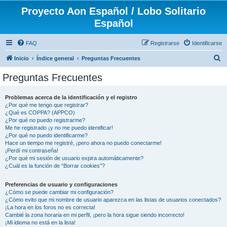
Proyecto Aon Español / Lobo Solitario
Español
FAQ
Registrarse
Identificarse
B
Inicio
Índice general
Preguntas Frecuentes
u
Preguntas Frecuentes
s
c
Problemas acerca de la identificación y el registro
¿Por qué me tengo que registrar?
a
¿Qué es COPPA? (APPCO)
r
¿Por qué no puedo registrarme?
Me he registrado ¡y no me puedo identificar!
¿Por qué no puedo identificarme?
Hace un tiempo me registré, ¡pero ahora no puedo conectarme!
¡Perdí mi contraseña!
¿Por qué mi sesión de usuario expira automáticamente?
¿Cuál es la función de “Borrar cookies”?
Preferencias de usuario y configuraciones
¿Cómo se puede cambiar mi configuración?
¿Cómo evito que mi nombre de usuario aparezca en las listas de usuarios conectados?
¡La hora en los foros no es correcta!
Cambié la zona horaria en mi perfil, ¡pero la hora sigue siendo incorrecto!
¡Mi idioma no está en la lista!