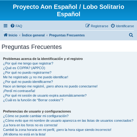
Proyecto Aon Español / Lobo Solitario
Español
FAQ
Registrarse
Identificarse
B
Inicio
Índice general
Preguntas Frecuentes
u
Preguntas Frecuentes
s
c
Problemas acerca de la identificación y el registro
¿Por qué me tengo que registrar?
a
¿Qué es COPPA? (APPCO)
r
¿Por qué no puedo registrarme?
Me he registrado ¡y no me puedo identificar!
¿Por qué no puedo identificarme?
Hace un tiempo me registré, ¡pero ahora no puedo conectarme!
¡Perdí mi contraseña!
¿Por qué mi sesión de usuario expira automáticamente?
¿Cuál es la función de “Borrar cookies”?
Preferencias de usuario y configuraciones
¿Cómo se puede cambiar mi configuración?
¿Cómo evito que mi nombre de usuario aparezca en las listas de usuarios conectados?
¡La hora en los foros no es correcta!
Cambié la zona horaria en mi perfil, ¡pero la hora sigue siendo incorrecto!
¡Mi idioma no está en la lista!