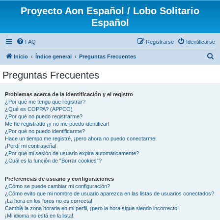
Proyecto Aon Español / Lobo Solitario
Español
FAQ
Registrarse
Identificarse
B
Inicio
Índice general
Preguntas Frecuentes
u
Preguntas Frecuentes
s
c
Problemas acerca de la identificación y el registro
¿Por qué me tengo que registrar?
a
¿Qué es COPPA? (APPCO)
r
¿Por qué no puedo registrarme?
Me he registrado ¡y no me puedo identificar!
¿Por qué no puedo identificarme?
Hace un tiempo me registré, ¡pero ahora no puedo conectarme!
¡Perdí mi contraseña!
¿Por qué mi sesión de usuario expira automáticamente?
¿Cuál es la función de “Borrar cookies”?
Preferencias de usuario y configuraciones
¿Cómo se puede cambiar mi configuración?
¿Cómo evito que mi nombre de usuario aparezca en las listas de usuarios conectados?
¡La hora en los foros no es correcta!
Cambié la zona horaria en mi perfil, ¡pero la hora sigue siendo incorrecto!
¡Mi idioma no está en la lista!