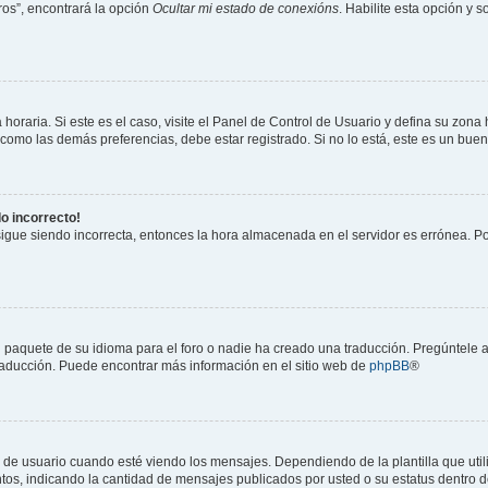
os”, encontrará la opción
Ocultar mi estado de conexións
. Habilite esta opción y 
horaria. Si este es el caso, visite el Panel de Control de Usuario y defina su zona
 como las demás preferencias, debe estar registrado. Si no lo está, este es un bu
do incorrecto!
 sigue siendo incorrecta, entonces la hora almacenada en el servidor es errónea. P
 paquete de su idioma para el foro o nadie ha creado una traducción. Pregúntele a
 traducción. Puede encontrar más información en el sitio web de
phpBB
®
suario cuando esté viendo los mensajes. Dependiendo de la plantilla que utilice
ntos, indicando la cantidad de mensajes publicados por usted o su estatus dentro