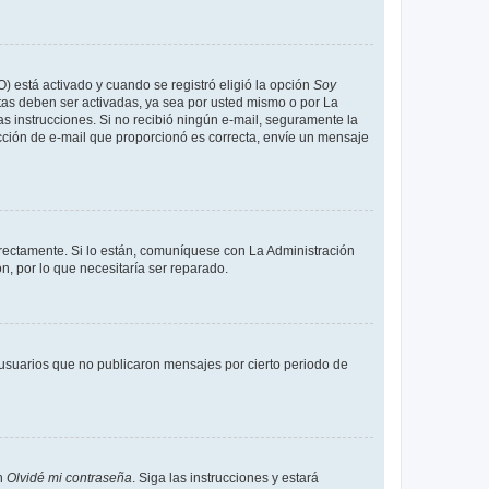
O) está activado y cuando se registró eligió la opción
Soy
tas deben ser activadas, ya sea por usted mismo o por La
 las instrucciones. Si no recibió ningún e-mail, seguramente la
rección de e-mail que proporcionó es correcta, envíe un mensaje
rrectamente. Si lo están, comuníquese con La Administración
n, por lo que necesitaría ser reparado.
usuarios que no publicaron mensajes por cierto periodo de
en
Olvidé mi contraseña
. Siga las instrucciones y estará