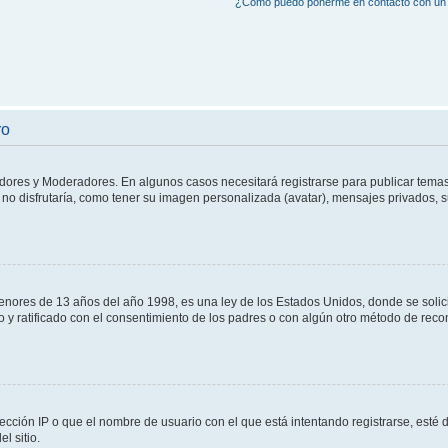
¿Cómo puedo ponerme en contacto con un 
ro
adores y Moderadores. En algunos casos necesitará registrarse para publicar temas
no disfrutaría, como tener su imagen personalizada (avatar), mensajes privados, s
res de 13 años del año 1998, es una ley de los Estados Unidos, donde se solicita 
to y ratificado con el consentimiento de los padres o con algún otro método de rec
ección IP o que el nombre de usuario con el que está intentando registrarse, esté 
l sitio.